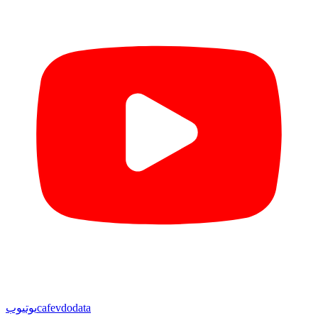
cafevdodata
یوتیوب