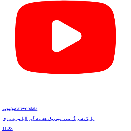
cafevdodata
یوتیوب
با یک سرنگ می تونی یک هسته گیر آلبالو، بسازی.
11:28