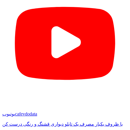
cafevdodata
یوتیوب
با ظروف یکبار مصرف یک تابلو دیواری قشنگ و رنگی درست کن