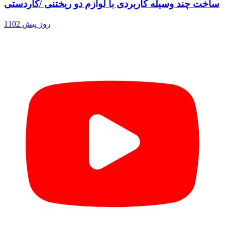
ساخت چند وسیله کاربردی با لوازم دو ریختنی /کاردستی
1102 روز پیش