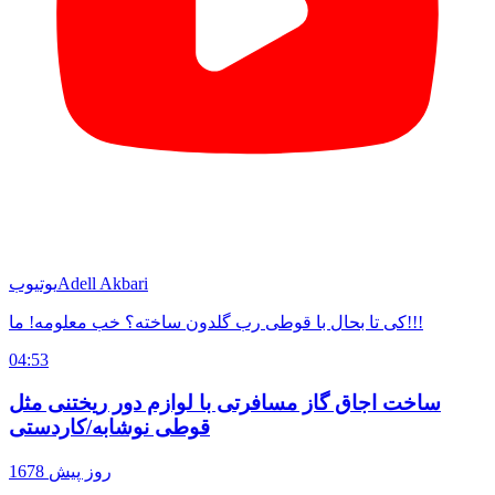
Adell Akbari
یوتیوب
کی تا بحال با قوطی رب گلدون ساخته؟ خب معلومه! ما!!!
04:53
ساخت اجاق گاز مسافرتی با لوازم دور ریختنی مثل
قوطی نوشابه/کاردستی
1678 روز پیش