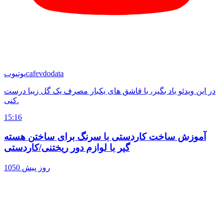
cafevdodata
یوتیوب
در این ویدئو یاد بگیر، با قاشق های یکبار مصرف یک گل زیبا درست
کنی.
15:16
آموزش ساخت کاردستی با سرنگ برای ساختن هسته
گیر با لوازم دور ریختنی/کاردستی
1050 روز پیش