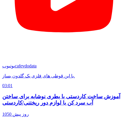
cafevdodata
یوتیوب
با این قوطی های فلزی یک گلدون بساز.
03:01
آموزش ساخت کاردستی با بطری نوشابه برای ساختن
آب سرد کن با لوازم دور ریختنی/کاردستی
1050 روز پیش