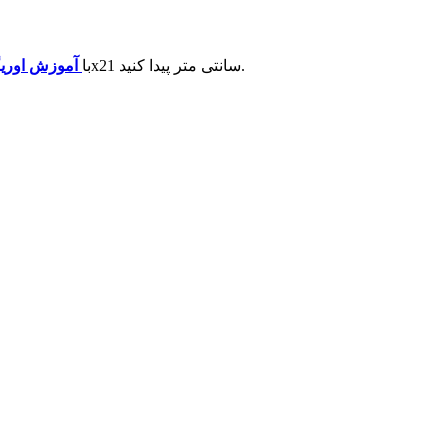
روشی آسان برای ساخت موشک زمین به هوا در اندازه کاغذ 21x21 سانتی متر پیدا کنید.
با
آموزش
اوری