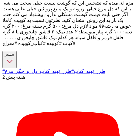
مزه ای میده که تشخیص این که گوشت نیست خیلی سخت می شه.
با این که دل مرغ خیلی ارزونه و یک منبع پروتئین خیلی عالی هست
اگر حتی بابت قیمت گوشت مشکلی ندارین پیشنهاد می کنم حتما
یک بار به این روش امتحان کنید. نظرتون نسبت به کوبیده کاملا
عوض می شه😊 مواد لازم دل مرغ: ۵۰۰ گرم سینه مرغ: ۲۰۰ گرم
دنبه: ۱۰۰ گرم پیاز متوسط: ۲ عدد نمک: ۲ قاشق چایخوری یا ۸ گرم
فلفل قرمز و فلفل سیاه: هر کدام نوک قاشق چایخوری . . . . . .
#کباب #کوبیده #کباب_کوبیده #معراج
بیشتر
#طرز_تهیه_کباب
#طرز_تهیه_کباب_دل_و_جگر_مرغ
2 هفته پیش