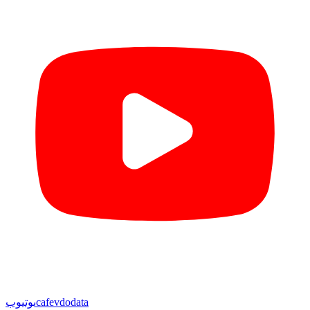
cafevdodata
یوتیوب