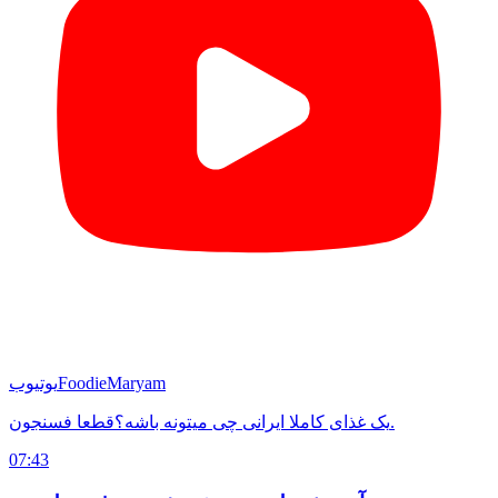
FoodieMaryam
یوتیوب
یک غذای کاملا ایرانی چی میتونه باشه؟قطعا فسنجون.
07:43