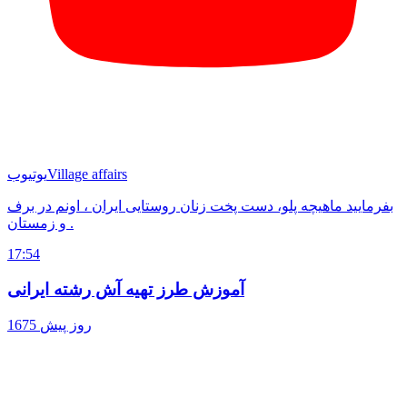
Village affairs
یوتیوب
بفرمایید ماهیچه پلو، دست پخت زنان روستایی ایران ، اونم در برف
و زمستان .
17:54
آموزش طرز تهیه آش رشته ایرانی
1675 روز پیش