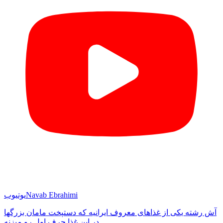
Navab Ebrahimi
یوتیوب
آش رشته یکی از غذاهای معروف ایرانیه که دستپخت مامان بزرگها
در این غذا حرف اول رو میزنه.