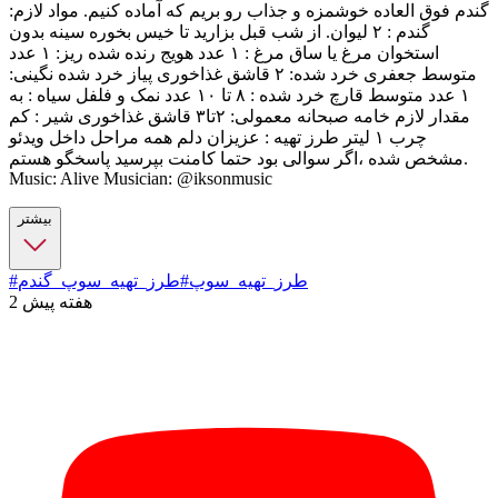
گندم فوق العاده خوشمزه و جذاب رو بریم که آماده کنیم. مواد لازم:
گندم : ۲ لیوان. از شب قبل بزارید تا خیس بخوره سینه بدون
استخوان مرغ یا ساق مرغ : ۱ عدد هویج رنده شده ریز: ۱ عدد
متوسط جعفری خرد شده: ۲ قاشق غذاخوری پیاز خرد شده نگینی:
۱ عدد متوسط قارچ خرد شده : ۸ تا ۱۰ عدد نمک و فلفل سیاه : به
مقدار لازم خامه صبحانه معمولی: ۲تا۳ قاشق غذاخوری شیر : کم
چرب ۱ لیتر طرز تهیه : عزیزان دلم همه مراحل داخل ویدئو
مشخص شده ،اگر سوالی بود حتما کامنت بپرسید پاسخگو هستم.
Music: Alive Musician: @iksonmusic
بیشتر
#طرز_تهیه_سوپ
#طرز_تهیه_سوپ_گندم
2 هفته پیش