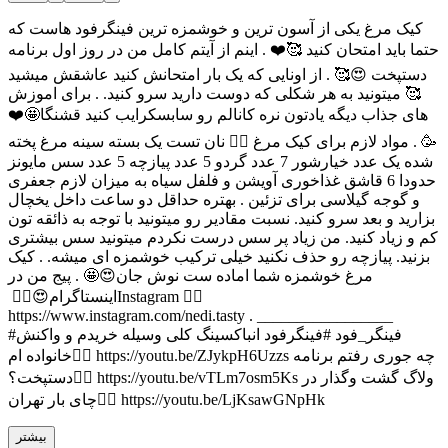
کیک مرغ یکی از آسون ترین و خوشمزه ترین فینگرفود هاست که
حتما باید امتحان کنید 🥰❤️ . اینم از آیتم کامل من در روز اول برنامه
دستپخت 😍🥰 . از اونایی که یک بار امتحانش کنید عاشقش میشید
🥰 میتونید به هر شکلی که دوست دارید سرو کنید. . برای اموزش
های جذاب دیگه یادتون نره کانالم رو سابسکرایب کنید قشنگا🤩❤️
🥳 . مواد لازم برای کیک مرغ 👇🏻 نان تست یک بسته سینه مرغ پخته
شده یک عدد خیارشور 7 عدد گردو 5 عدد پیازچه 5 عدد سس مایونز
حدودا 6 قاشق غذاخوری آویشن و فلفل سیاه به میزان لازم جعفری
و گوجه گیلاسی برای تزئین . بهتره حداقل دو ساعت داخل یخچال
بزارید و بعد سرو کنید. نسبت مقادیر رو میتونید با توجه به ذائقه تون
کم و زیاد کنید. من زیاد پر سس درست نکردم میتونید سس بیشتری
بزنید. پیازچه رو حذف نکنید خیلی ترکیب خوشمزه ای میشه. . کیک
مرغ خوشمزه شما اماده ست نوش جان😍🤩 . پیج من در
اینستاگرام😍👇🏻 ‏Instagram 👇🏻
#فینگر_فود #فینگرفود انباکسینگ کلی وسیله خریدم و واکنش
خانواده ام👇🏻 https://youtu.be/ZJykpH6Uzzs چه جوری رفتم برنامه
دستپخت؟👇🏻 https://youtu.be/vTLm7osm5Ks ولاگ گشت و‌گذار در
چای بار تهران👇🏻 https://youtu.be/LjKsawGNpHk
بیشتر