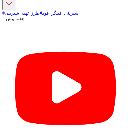
#شیرینی_فینگر_فود
#طرز_تهیه_شیرینی
2 هفته پیش