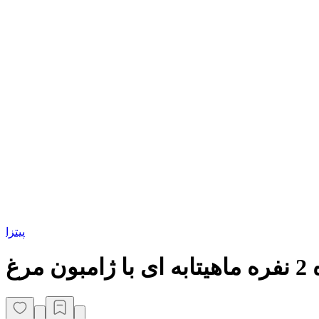
پیتزا
رغ