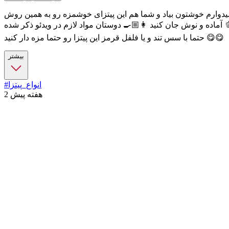
دوارم خوشتون بیاد و شما هم این پیتزای خوشمزه رو به همین روش
آماده و نوش جان کنید 👩🏼‍🍳 دوستان مواد لازم در ویدئو ذکر شده 🫑🧅🧇 اگر از تماشای ویدئو خوشتون اومد لطفا لایکش کنید و بین دوستان و آشنایان به اشتراک بگذارید 🙏🙏👩🏼‍🍳 عزیزان فراموش نکنید
حتما با سس تند و یا فلفل قرمز این پیتزا رو حتما مزه دار کنید 😋😋
بیشتر
#انواع_پیتزا
2 هفته پیش