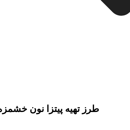
طرز تهیه پیتزا نون خشمزه 2 نفره ماهیتابه ای با ژامبون م