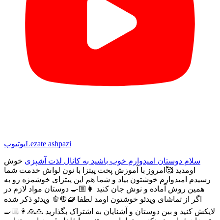
Lezate ashpazi
یوتیوب
سلام دوستان امیدوارم خوب باشید به کانال لذت
آشپزی
خوش
اومدید 🥰امروز با آموزش پخت پیتزا با نون لواش خدمت شما
رسیدم امیدوارم خوشتون بیاد و شما هم این پیتزای خوشمزه رو به
همین روش آماده و نوش جان کنید 👩🏼‍🍳 دوستان مواد لازم در
ویدئو ذکر شده 🫑🧅🧇 اگر از تماشای ویدئو خوشتون اومد لطفا
لایکش کنید و بین دوستان و آشنایان به اشتراک بگذارید 🙏🙏👩🏼‍🍳