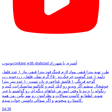
cooking with shahrzad آشپزی با شهرزاد
یوتیوب
طرز تهيه پيتزا قيفي مواد لازم فينگرفود پيتزا قيفي پياز ١ عدد فلفل
دلمه ١ عدد گوشت چرخكرده ٢٥٠ گرم نمك، فلفل، زردچوبه رب
گوجه فرنگي ١ قاشق غذاخوري نان تست ١٠ عدد پنير پيتزا
خوشحال ميشم اگر ويديو رو لايك كنيد و كانالمو سابسكرايب كنيد و
زنگوله را بزنيد تا وقتي آموزش غذاهاي ديگه اي رو گذاشتم با خبر
شويد. لطفا تو كامنت سوالات و نظراتتون رو بهم بگين .من همه
كامنتا رو ميخونم و اگر سوالي داشتين جواب ميدم.
04:38