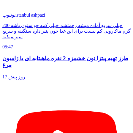
istanbul ashpazi
یوتیوب
خیلی سریع آماده میشه زحمتشم خیلی کمه حواستون باشه 200
گرم ماکارونی کم نیست برای این غذا چون پنیر داره سنگینه و سریع
سیر میکنه
05:47
طرز تهیه پیتزا نون خشمزه 2 نفره ماهیتابه ای با ژامبون
مرغ
17 روز پیش