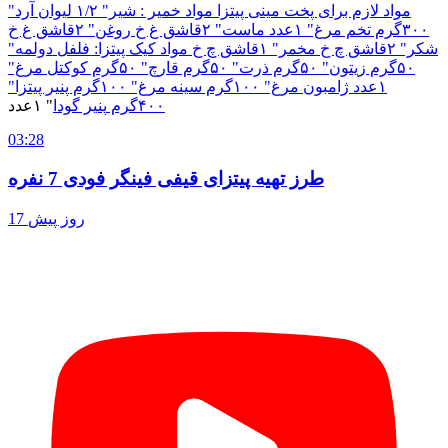
مواد لازم برای پخت مینی پیتزا مواد خمیر : شیر" ۱/۲ لیوان آرد"
۳۰۰گرم تخم مرغ" ۱عدد ماست" ۲قاشق غ خ روغن" ۲قاشق غ خ
شکر" ۲قاشق چ خ مخمر" ۱قاشق چ خ مواد کیک پیتزا: فلفل دولمه"
۵۰گرم زيتون" ۵۰گرم ذرت" ۵۰گرم قارچ" ۵۰گرم کوکتل مرغ"
۱عدد ژامبون مرغ" ۱۰۰گرم سینه مرغ" ۱۰۰گرم پنیر پیتزا"
۴۰۰گرم
پنیر گودا
" ۱عدد
03:28
طرز تهیه پیتزای قیفی فینگر فودی 7 نفره
17 روز پیش