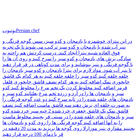
Persian chef
یوتیوب
در این پیتزای خوشمزه با بادمجان و کدو سبز، سس گوجه فرنگی و
پنیر آب شده با بادمجان و کدو سبز ترکیب می شوند تا یک تجربه
فوق العاده شبیه پیتزا ایجاد کنند. درست کردنش هم راحته به
سادگی برش های بادمجان و کدو سبز را سرخ کنید و روی آن ها را
با گوجه فرنگی و پنیر بپوشانید و برای مدت کوتاهی در فر قرار دهید
تا پنیر آب شود. مواد لازم برای پیتزا بادمجان و کدو سبز بادمجان را
حلقه حلقه کنید کدو سبز را حلقه حلقه کنید به هر کدام یک قاشق
چایخوری نمک اضافه کنید به هر کدام نصف قاشق چایخوری فلفل
قرمز اضافه کنید مخلوط کردن یک تخم مرغ را مخلوط کنید کدو
سبز و بادمجان ها را در آرد و زرده تخم مرغ بغلتانید کدو سبز و
بادمجان های حلقه شده را در تابه سرخ کنید دو عدد گوجه فرنگی را
به صورت حلقه ای برش دهید سه قاشق ماست اضافه کنید نصف
قاشق نمک یک قاشق جعفری خرد شده 2 حبه سیر خرد شده کدو
سبز و بادمجان های حلقه شده را در سینی فر بچینید مخلوط ماست
را به آنها اضافه کنید گوجه فرنگی ها را روی کدو و بادمجان ها
بچینید مقداری پنیر موزارلا روی گوجه ها بریزید به مدت 20 دقیقه در
فر با دمای 100 درجه قرار دهید