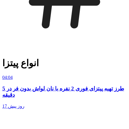
انواع پیتزا
04:04
طرز تهیه پیتزای فوری 2 نفره با نان لواش بدون فر در 5
دقیقه
17 روز پیش