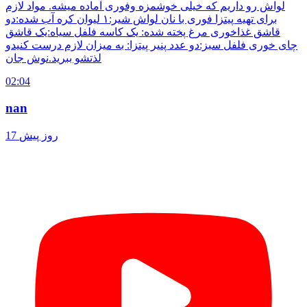
لواش رو داریم که خیلی خوشمزه وفوری آماده میشه. مواد لازم
برای تهیه پیتزا فوری با نان لواش شیر:۱ لیوان کره آب شده:دو
قاشق غذاخوری مرغ پخته شده: یک کاسه فلفل سیاه:یک قاشق
چای خوری فلفل سبز:دو عدد پنیر پیتزا: به میزان لازم درست کنیدو
لذتشو ببرید.نوش جان
02:04
nan
17 روز پیش