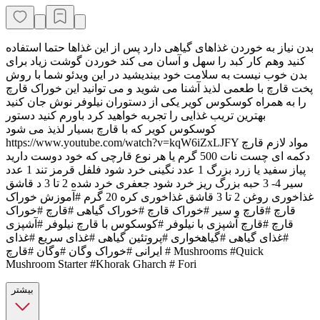
بدن نیاز به خوردن غذاهای گیاهی دارد پس از این غذاها حتما استفاده
کنید وهم کار کبد را سهل و آسان می کند خوردن گوشت زیاد برای
بدن خوب نیست به سلامت خود بیندیشید در این ویدئو شما با روش
پخت قارچ با طعمی لذیذ آشنا می شوید و می توانید این خوراک قارچ
را به همراه کوسکوس کویر یکی از دستوران نیلوفر نوش جان کنید
بهترین تریب غذایی را تجربه خواهید کرد باورم کنید دستور
کوسکوس کویر که با قارچ بسیار لذیذ می شود
https://www.youtube.com/watch?v=kqW6iZxLJFY مواد لازم قارچ
دکمه ای چست نات 500 گرم یا هر نوع قارچی که خود دوست دارید
پیاز سفید یا زرد بزرگ 1 عدد نگینی خرد شود فلفل قرمز تند 1 عدد
سیر 4- 3 حبه بزرگ ریز خرد شود جعفری خرد شده 2 تا 3 د قاشق
غذاخوری روغن 2 تا 3 قاشق غذاخوری کره 20 گرم #آموزش خوراک
قارچ #قارچ و سیر #خوراک قارچ #خوراک گیاهی #قارچ #خوراک
قارچ #قارچ آشپزی با نیلوفر #کوسکوس با قارچ نیلوفر #آشپزی
#غذای گیاهی #گیاهخواری #پروتئین گیاهی #غذای سریع #غذای
ایرانی #خوراک وگان #وگان #قارچ # Mushrooms #Quick
Mushroom Starter #Khorak Gharch # Fori
بیشتر