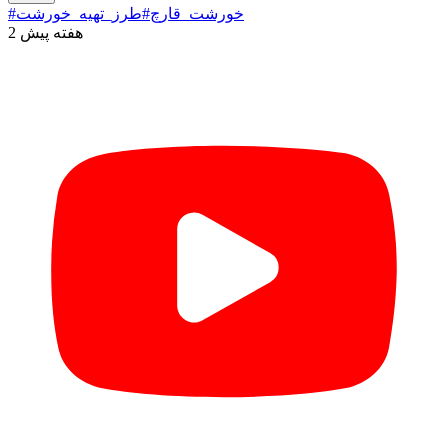
#خورشت_قارچ
#طرز_تهیه_خورشت
2 هفته پیش