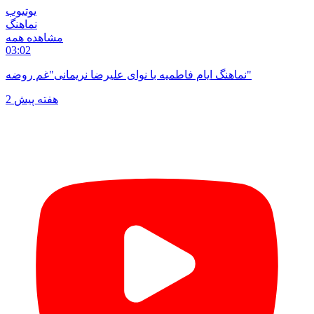
یوتیوب
نماهنگ
مشاهده همه
03:02
نماهنگ ایام فاطمیه با نوای علیرضا نریمانی"غم روضه"
2 هفته پیش