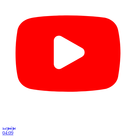
یوتیوب
04:09