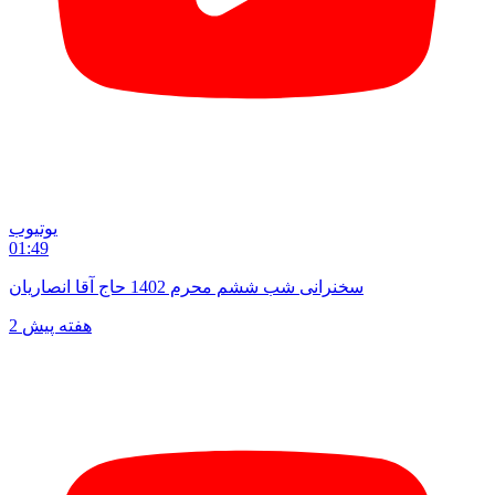
یوتیوب
01:49
سخنرانی شب ششم محرم 1402 حاج آقا انصاریان
2 هفته پیش