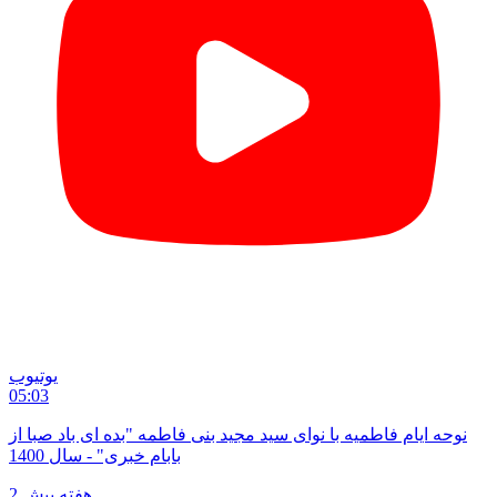
یوتیوب
05:03
نوحه ایام فاطمیه با نوای سید مجید بنی فاطمه "بده ای باد صبا از
بابام خبری" - سال 1400
2 هفته پیش