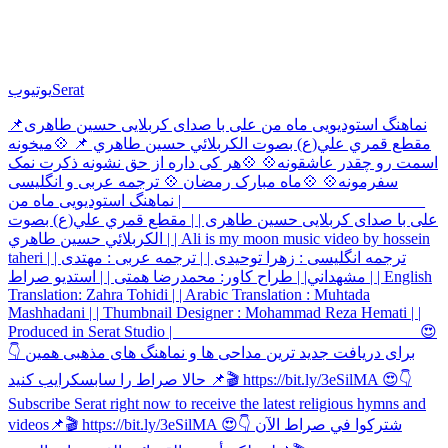
Serat
یوتیوب
نماهنگ استودیویی ماه من علی با صدای کربلایی حسین طاهری📌
مقطع قمري علي(ع) بصوت الكربلائي حسين طاهري 📌 💠میخونه
اسمت رو چقدر عاشقونه💠 💠هر کی داره از حق نشونه ذکرت نمک
سفرمونه💠 💠ماه مبارک رمضان 💠 ترجمه عربی و انگلیسی
______________________________ | نماهنگ استودیویی ماه من
علی با صدای کربلایی حسین طاهری | | مقطع قمري علي(ع) بصوت
الكربلائي حسين طاهري | | Ali is my moon music video by hossein
taheri | | ترجمه انگلیسی : زهرا توحیدی | | ترجمه عربی : مهتدى
مشهداني| | طراح کاور: محمدرضا همتی | | استدیو صراط | | English
Translation: Zahra Tohidi | | Arabic Translation : Muhtada
Mashhadani | | Thumbnail Designer : Mohammad Reza Hemati | |
Produced in Serat Studio | ______________________________ 😍
👇 برای دریافت جدید ترین مداحی ها و نماهنگ های مذهبی همین
حالا صراط را سابسکرایب کنید 📌🎬 https://bit.ly/3eSilMA 😍👇
Subscribe Serat right now to receive the latest religious hymns and
videos📌🎬 https://bit.ly/3eSilMA 😍👇 شتركوا في صراط الآن