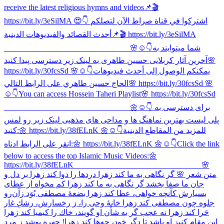
receive the latest religious hymns and videos📌🎬
https://bit.ly/3eSilMA 😍👇 اشتركوا في قناة صراط الآن لتصلكم
أحدث القصائد والفيديوهات الدينية📌🎬 https://bit.ly/3eSilMA
_______________________________ 🌸☺👇شما میتوایند به
آخرین آثار کربلایی حسین طاهری به لینک زیر دسترسی پیدا کنید🌸
https://bit.ly/30fcsSd 🌸☺👇يمكنكم الوصول إلى أحدث فيديوهات
الحاج حسین طاهري على الرابط التالي🌸 https://bit.ly/30fcsSd 🌸
☺👇You can access Hossein Taheri Playlist🌸 https://bit.ly/30fcsSd
_______________________________ 🌼☺👇 برای دسترسی به
پلی لیست بهترین نماهنگ ها و مداحی های مذهبی لینک زیر رو لمس
کنید:🌼 https://bit.ly/38fELnK 🌼☺👇للمزيد من المقاطع الدينية
انقر على الرابط ادناه:🌼 https://bit.ly/38fELnK 🌼☺👇Click the link
below to access the top Islamic Music Videos:🌼
https://bit.ly/38fELnK _______________________________ 🌸
متن شعر 🌸 گر نگاهی به ما كند زهرا دردها را دوا كند زهرا بر دل و
جان ما صفا بخشد گر نگاهی به ما كند زهرا كم مخواه از عطای
بسیارش كآنچه خواهی، عطا كند زهرا بضعۀ مصطفی بُوَد زآن‌رو
جلوه چون مصطفی كند زهرا خانۀ وحی را، ز رخسارش، رشكِ غار
حَرا كند زهرا نه عجب گر به شأن او گویند، خاك را كیمیا كند زهرا
این مقام كنیز او باشد تا دگر خود، چه‌ها كند زهرا! چهره پوشد ز مرد