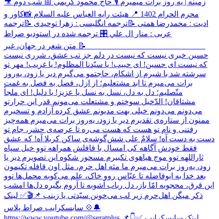
🎥 زمینه | یه روز برات میمیرم 🎙 حاج محمود کریمی 📅 شب دوم
محرم الحرام 1402 📍 هیئت رایه العباس علیه السلام 📸کاور و
ادیت : محمدرضا همتی 📝ترجمه انگلیسی : زهرا توحیدی 📝ترجمه
عربی : منار ال علي 🎛 ترجمه شده در استودیو صراط
______________________________ 📝 متن شعر در جهان، غیر
حسین خبری نیست که نیست در دلم جز تب عشق، شرری نیست
که نیست ای حسین! ای حبیب! یا سیّدنا المظلوم! یا غریب! مهر تو
سرشته شد با شیرم از اشکام، حاجتمو می‌گیرم دیر یا زود، یه‌‌روز
برات می‌میرم تا ابد مشتعلیم؛ از ازل، فصل به فصل به غمت
متّصلیم؛ دل به دل، نسل به نسل یا عزیز! یا دلیل! ای ملجأ
مشتاقان! الد‌ّخیل سوختم و مشتعلت می‌مونم قدر این حرارتو
می‌دونم می‌دونم خیلی بهت مدیونم عشق کرده آزادم و تسخیرم
ممنون از ستاره‌ی تقدیرم دیر یا زود، یه‌روز برات می‌میرم همه‌چیز
رفتنی و نام تو هست که هست می‌ره تا عرصه‌ی حشر، جام تو
دست به دست آه! سلامٌ علی شش‌گوشه‌ی ساکن کربلا آه! که عشق
فقط خودش آگاهه کی امسال با قافلش همراهه توو خیل سپاه
ثاراللهه توو موج هیاهوی تکبیرم مسحور شکوه این تصویرم دیر یا
زود، یه‌روز برات می‌میرم ما مثه اهل حرم، مثل اون قافله تکیمون
بعد خدا به ابوفاضله تا عبّاس روو خاک، علم می‌کوبه محمل‌ها توو
این قرق، محجوبه امّا باز، دل رباب آشوبه تا آروم بگیره دل‌ها امشب
ذکر میگن اهل‌حرم زیر لب می‌خونن سیّدتی یا زینب 📌🎬✅ لینک
سابسکرایب صراط پلاس 💠🔔
https://www.youtube.com/@seratplus 📌👇✅ لینک سابسکرایب