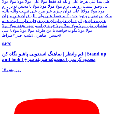
علیِ پیدا علیِ هرجا علیِ والله که فقط مولا علیِ مولا مولا مولا مولا
بی وضو اسمت رو نمی برم مولا مولا مولا مولا با محبین تو برادرم
مولا مولا مولانا علی قرآن چیزی غیر مدح علی نیست واللهِ باللهِ
منکر مرتضی رو توجیحش کنید فقط علی ولی اللهِ قرآن علیِ میزان
علیِ معنای هو الرحمان علیِ ایمان علیِ عرفان علیِ ما بنده همه
سلطان علیِ مولا مولا مولا مولا خونه ی امنم شهر نجفه مولا مولا
مولا مولا بگو بدخواهت با من طرفه مولا مولا مولانا علی
#حسین_طاهری #شب_قدر #صراط
04:20
قم وانظر | نماهنگ استدویی پاشو نگاه کن | Stand up
and look | محمود کریمی | مجموعه سربند سرخ
16 روز پیش