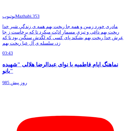
Mazhabi.353
یوتیوب
مادری خورد زمین و همه جا ریخت بهم همه ی زندگیِ شیر خدا
ریخت بهم داغی و تیزیِ مسمار اذیّت میکرد تا که برخاست ز جا
عرش خدا ریخت بهم بشکند پای کسی که لگدش سنگین بود تا که
زد، سلسله ی آل عبا ریخت بهم
03:43
نماهنگ ایام فاطمیه با نوای عبدالرضا هلالی "شهیده
بانو"
985 روز پیش