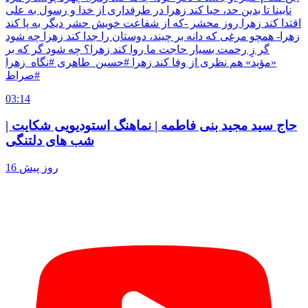
نابینا تا بدین حد، حیا كند زهرا در طرفداری از خدا و رسول به علی
اقتدا كند زهرا روز محشر -كه از شفاعت خویش حشر دیگر به پا كند
زهرا- همچو مرغی كه دانه بر چیند، دوستان را جدا كند زهرا چه شود
گر زِ رحمت بسیار حاجت ما روا كند زهرا؟ چه شود گر که بر
«مؤید» هم نظری از وفا کند زهرا #حسین_طاهری #نگاه_زهرا
#صراط
03:14
حاج سید مجید بنی فاطمه | نماهنگ استودیویی شکایت |
شب های دلتنگی
16 روز پیش