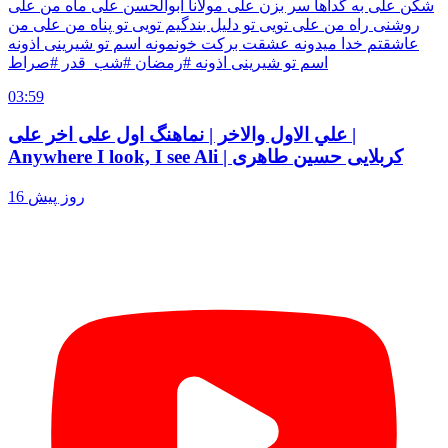
شکن علی به گداها سر بزن علی مولانا ابوالحسن علی ماه من علی
روشنی راه من علی تویی تو دلیل بندگیم تویی تو پناه من علی من
عاشقتم خدا میدونه عشقت برکت خونمونه اسم تو شیرینی اذونه
اسم تو شیرینی اذونه #رمضان #شب_قدر #صراط
03:59
علي الاول والاخر | نماهنگ اول علی اخر علی |
Anywhere I look, I see Ali | کربلایی حسین طاهری
16 روز پیش