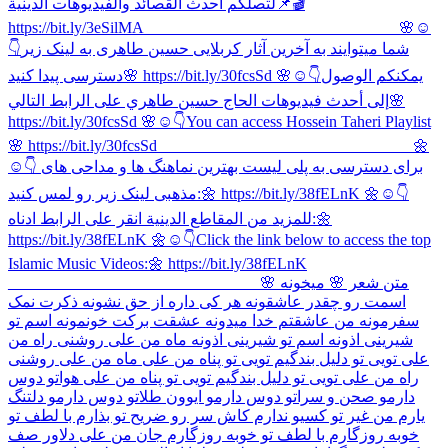
لتصلكم أحدث القصائد والفيديوهات الدينية📌🎬
https://bit.ly/3eSilMA _______________________________ 🌸☺
👇شما میتوایند به آخرین آثار کربلایی حسین طاهری به لینک زیر
دسترسی پیدا کنید🌸 https://bit.ly/30fcsSd 🌸☺👇يمكنكم الوصول
إلى أحدث فيديوهات الحاج حسین طاهري على الرابط التالي🌸
https://bit.ly/30fcsSd 🌸☺👇You can access Hossein Taheri Playlist
🌸 https://bit.ly/30fcsSd _______________________________ 🌼
☺👇 برای دسترسی به پلی لیست بهترین نماهنگ ها و مداحی های
مذهبی لینک زیر رو لمس کنید:🌼 https://bit.ly/38fELnK 🌼☺👇
للمزيد من المقاطع الدينية انقر على الرابط ادناه:🌼
https://bit.ly/38fELnK 🌼☺👇Click the link below to access the top
Islamic Music Videos:🌼 https://bit.ly/38fELnK
_______________________________ 🌸 متن شعر 🌸 میخونه
اسمت رو چقدر عاشقونه هر کی داره از حق نشونه ذکرت نمک
سفرمونه من عاشقتم خدا میدونه عشقت برکت خونمونه اسم تو
شیرینی اذونه اسم تو شیرینی اذونه ماه من علی روشنی راه من
علی تویی تو دلیل بندگیم تویی تو پناه من علی ماه‌ من علی روشنی
راه من علی تویی تو دلیل بندگیم تویی تو پناه من علی هواتو دوس
دارمو صحن و سراتو دوس دارمو ایوون طلاتو دوس دارمو دلتنگ
یارم من غیر تو کسیو ندارم کاش سر رو ضریح تو بذارم با لطف تو
خوبه روزگارم با لطف تو خوبه روزگارم جان من علی دلاور صف