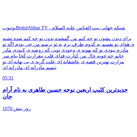
BeitolAbbas TV - شبکه جهانی بیت العباس علیه السلام
یوتیوب
برای دیدن نشون تو چه کنم من گمشده بدون تو چه کنم شده تشنه
ی هوای تو نفسم به کدوم طرف برم به تو برسم من چی بودم اگه تو
مادرم نبودی تو که بهونه ی وجودی تویی که روضه ی کبودی مادر
جانم چه خوبه حال من کنارت فدای قلب بیقرارت کجا بیام سر
مزارت بهترین قصه ی عاشقانه ای علت گریه ی بی بهانه ای تو
تبسم مادرانه ای مادرانه ای
05:31
جدیدترین کلیپ اربعین نوحه حسین طاهری به نام آرام
جان
1070 روز پیش