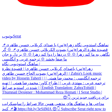
Serat
یوتیوب
نماهنگ استدویی نگاه زهراء(س) با صدای کربلایی حسین طاهری📌
قصيدة نظرة الزهراء(س) بصوت الكربلائي حسين طاهري📌 💠 گر
نگاهی به ما كند زهرا 💠 💠 دردها را دوا کند زهرا 💠 💠 بر دل و جان
ما صفا بخشد 💠 ترجمه عربی و انگلیسی
______________________________ | نماهنگ استودیویی نگاه
زهراء(س) باصدای کربلایی حسین طاهری| | قصيدة نظرة
الزهراء(س) بصوت الحاج حسين طاهري | | Zahra's Look music
video by Hossein Taheri| | ترجمه انگلیسی : محمدرضا همتی | |
ترجمه عربی : مهتدى غربی | | طراح کاور: محمدرضا همتی | | تهیه
شده در استدیو صراط | | English Translation: ZahraTohidi| |
Thumnail Designer : Mohammad Reza Hemati | I Serat Studio |
______________________________ 😍👇 برای دریافت جدید ترین
مداحی ها و نماهنگ های مذهبی همین حالا صراط را سابسکرایب
کنید 📌🎬 https://bit.ly/3eSilMA 😍👇 Subscribe Serat right now to