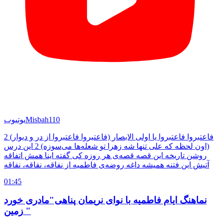
Misbah110
یوتیوب
فاعتبروا فاعتبروا یا اولی الابصار (فاعتبروا فاعتبروا از در و دیوار) 2
(اون لحظه که علی تنها شه زهرا تو شعله‌ها می‌سوزه) 2 این درس
روشن تاریخه این قصه قصه‌ی هر روزه کی گفته اینا همش اتفاقه
آتیش این فتنه همیشه داغه روضه‌ی فاطمیه از نفاقه، نفاقه، نفاقه
01:45
نماهنگ ایام فاطمیه با نوای نریمان پناهی"مادری خورد
زمین "