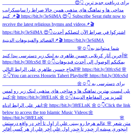
______________________________ 😍👇 برای دریافت جدید ترین
مداحی ها و نماهنگ های مذهبی همین حالا صراط را سابسکرایب
کنید 📌🎬 https://bit.ly/3eSilMA 😍👇 Subscribe Serat right now to
receive the latest religious hymns and videos📌🎬
https://bit.ly/3eSilMA 😍👇اشتركوا في صراط الآن لتصلكم أحدث
القصائد والفيديوهات الدينية📌🎬 https://bit.ly/3eSilMA
_______________________________ 🌸☺️👇شما میتوایند به
آخرین آثار کربلایی حسین طاهری به لینک زیر دسترسی پیدا کنید🌸
https://bit.ly/30fcsSd 🌸☺️👇يمكنكم الوصول إلى أحدث فيديوهات
الحاج حسین طاهري على الرابط التالي🌸 https://bit.ly/30fcsSd 🌸
☺️👇You can access Hossein Taheri Playlist🌸 https://bit.ly/30fcsSd
_______________________________ 🌼☺👇 برای دسترسی به
پلی لیست بهترین نماهنگ ها و مداحی های مذهبی لینک زیر رو لمس
کنید:🌼 https://bit.ly/38fELnK 🌼☺👇للمزيد من المقاطع الدينية
انقر على الرابط ادناه:🌼 https://bit.ly/38fELnK 🌼☺👇Click the link
below to access the top Islamic Music Videos:🌼
https://bit.ly/38fELnK _______________________________ 🌸
متن شعر 🌸 عالم هرجا رو ببینی علیِ از اول تا آخر در واقع درستش
اینجوری میشه از حیدر تا حیدر اول علیِ آخر علیِ از هر کسی آقاتر