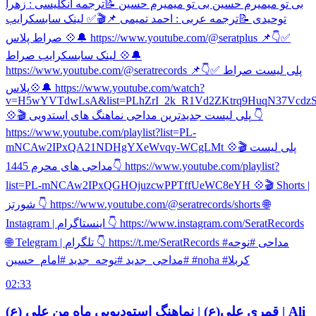
بی تو میمیرم حسین بی تو میمیرم حسین 📝ترجمه انگلیسی : زهرا
توحیدی 📝ترجمه عربی : احمد تمیمی 📌🎬✅ لینک سابسکرایب
صراط پلاس 💠🔔 https://www.youtube.com/@seratplus 📌👇✅
لینک سابسکرایب صراط 💠🔔
https://www.youtube.com/@seratrecords 📌👇✅ پلی لیست صراط
پلاس💠🔔 https://www.youtube.com/watch?
v=H5wYVTdwLsA&list=PLhZrI_2k_R1Vd2ZKtrq9HuqN37Vcdz
💠🎬 پلی لیست جدیدترین مداحی نماهنگ های استدویی 👇
https://www.youtube.com/playlist?list=PL-
mNCAw2IPxQA21NDHgYXeWvqy-WCgLMt 💠🎬 پلی لیست
مداحی های محرم 1445👇 https://www.youtube.com/playlist?
list=PL-mNCAw2IPxQGHOjuzcwPPTffUeWC8eYH 💠🎬 Shorts |
شورتز 👇 https://www.youtube.com/@seratrecords/shorts 🌐
Instagram | اینستاگرام 👇 https://www.instagram.com/SeratRecords
🌐 Telegram | تلگرام 👇 https://t.me/SeratRecords #مداحی #نوحه
#مداحی_جدید #نوحه_جدید #امام_حسین #noha #کربلا
02:33
قمري علي(ع) | نماهنگ استودیویی ماه من علی (ع) | Ali