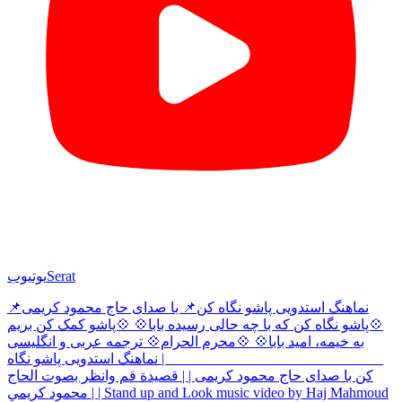
Serat
یوتیوب
نماهنگ استدویی پاشو نگاه کن📌 با صدای حاج محمود کریمی📌
💠پاشو نگاه کن که با چه حالی رسیده بابا💠 💠پاشو کمک کن بریم
به خیمه، امید بابا💠 💠محرم الحرام💠 ترجمه عربی و انگلیسی
______________________________ | نماهنگ استدویی پاشو نگاه
کن با صدای حاج محمود کریمی | | قصيدة قم وانظر بصوت الحاج
محمود كريمي | | Stand up and Look music video by Haj Mahmoud