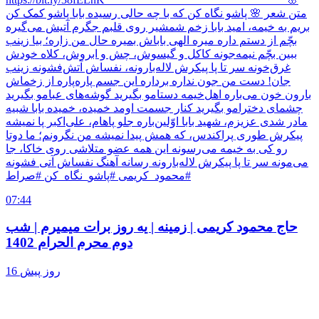
متن شعر 🌸 پاشو نگاه کن که با چه حالی رسیده بابا پاشو کمک کن
بریم به خیمه، امید بابا زخم شمشیر روی قلبم جگرم آتیش می‌گیره
بچّم از دستم داره میره الهی باباش بمیره حال من زاره؛ بیا زینب
ببین بچّم نیمه‌جونه کاکل و گیسوش، چش و ابروش، کلاه خودش
غرق‌خونه سر تا پا پیکرش لاله‌بارونه، نفساش آتش‌فشونه زینب
جان! دست من جون نداره برداره این جسم پاره‌پاره از زخماش
بارون خون می‌باره اهل‌خیمه دستامو بگیرید گوشه‌های عبامو بگیرید
چشمای دخترامو بگیرید کنار جسمت اومد خمیده، خمیده بابا شبیه
مادر شدی عزیزم، شهید بابا اوّلین‌باره جلو پاهام، علی‌اکبر پا نمیشه
پیکرش طوری پراکندس، که همش پیدا نمیشه من نگرونم؛ ما دوتا
رو کی به خیمه می‌رسونه این همه عضو متلاشی روی خاکا، جا
می‌مونه سر تا پا پیکرش لاله‌بارونه رسانه آهنگ نفساش آتی‌ فشونه
#محمود_کریمی #پاشو_نگاه_کن #صراط
07:44
حاج محمود کریمی | زمینه | یه روز برات میمیرم | شب
دوم محرم الحرام 1402
16 روز پیش