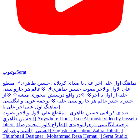
Serat
یوتیوب
نماهنگ اول علی اخر علی با صدای کربلایی حسین طاهری📌 مقطع
علي الاول والاخر بصوت حسين طاهري📌 💠عالم هر جارو ببینی
علیه از اول تا آخر💠 💠در واقع درستش اینجوری میشه💠 💠از
حیدر تا حیدر عالم هر جا رو ببینی علیه 💠 ترجمه عربی و انگلیسی
______________________________ | نماهنگ اول علی اخر علی با
صدای کربلایی حسین طاهری | | مقطع علي الاول والاخر بصوت
حسين طاهري | | Anywhere I look, I see Ali music video by hossein
taheri | | ترجمه انگلیسی : زهرا توحیدی | | طراح کاور: محمدرضا
همتی | | استدیو صراط | | English Translation: Zahra Tohidi | |
Thumbnail Designer : Mohammad Reza Hemati | | Serat Studio |