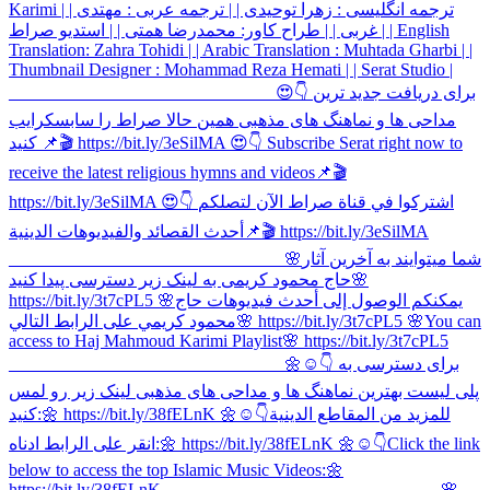
Karimi | | ترجمه انگلیسی : زهرا توحیدی | | ترجمه عربی : مهتدى
غربی | | طراح کاور: محمدرضا همتی | | استدیو صراط | | English
Translation: Zahra Tohidi | | Arabic Translation : Muhtada Gharbi | |
Thumbnail Designer : Mohammad Reza Hemati | | Serat Studio |
______________________________ 😍👇 برای دریافت جدید ترین
مداحی ها و نماهنگ های مذهبی همین حالا صراط را سابسکرایب
کنید 📌🎬 https://bit.ly/3eSilMA 😍👇 Subscribe Serat right now to
receive the latest religious hymns and videos📌🎬
https://bit.ly/3eSilMA 😍👇 اشتركوا في قناة صراط الآن لتصلكم
أحدث القصائد والفيديوهات الدينية📌🎬 https://bit.ly/3eSilMA
_______________________________ 🌸شما میتوایند به آخرین آثار
حاج محمود کریمی به لینک زیر دسترسی پیدا کنید🌸
https://bit.ly/3t7cPL5 🌸يمكنكم الوصول إلى أحدث فيديوهات حاج
محمود کریمي على الرابط التالي🌸 https://bit.ly/3t7cPL5 🌸You can
access to Haj Mahmoud Karimi Playlist🌸 https://bit.ly/3t7cPL5
_______________________________ 🌼☺👇 برای دسترسی به
پلی لیست بهترین نماهنگ ها و مداحی های مذهبی لینک زیر رو لمس
کنید:🌼 https://bit.ly/38fELnK 🌼☺👇للمزيد من المقاطع الدينية
انقر على الرابط ادناه:🌼 https://bit.ly/38fELnK 🌼☺👇Click the link
below to access the top Islamic Music Videos:🌼
https://bit.ly/38fELnK _______________________________ 🌸