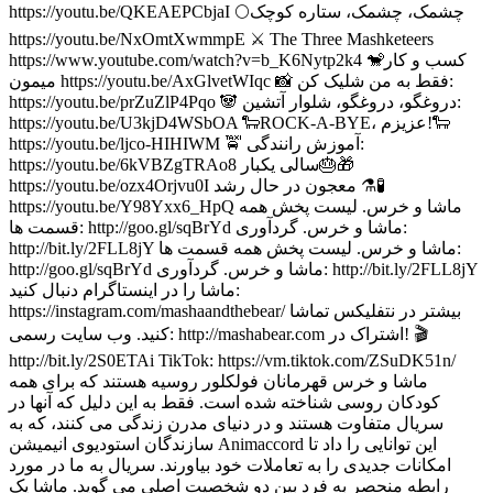
https://youtu.be/QKEAEPCbjaI 🌕چشمک، چشمک، ستاره کوچک
https://youtu.be/NxOmtXwmmpE ⚔ The Three Mashketeers
https://www.youtube.com/watch?v=b_K6Nytp2k4 🐒کسب و کار
میمون https://youtu.be/AxGlvetWIqc 📸 فقط به من شلیک کن:
https://youtu.be/prZuZlP4Pqo 🐼 دروغگو، دروغگو، شلوار آتشین:
https://youtu.be/U3kjD4WSbOA 🐑ROCK-A-BYE، عزیزم!🐑
https://youtu.be/ljco-HIHIWM 🚖 آموزش رانندگی:
https://youtu.be/6kVBZgTRAo8 سالی یکبار🎂🎁
https://youtu.be/ozx4Orjvu0I معجون در حال رشد ⚗🧪
https://youtu.be/Y98Yxx6_HpQ ماشا و خرس. لیست پخش همه
قسمت ها: http://goo.gl/sqBrYd ماشا و خرس. گردآوری:
http://bit.ly/2FLL8jY ماشا و خرس. لیست پخش همه قسمت ها:
http://goo.gl/sqBrYd ماشا و خرس. گردآوری: http://bit.ly/2FLL8jY
ماشا را در اینستاگرام دنبال کنید:
https://instagram.com/mashaandthebear/ بیشتر در نتفلیکس تماشا
کنید. وب سایت رسمی: http://mashabear.com اشتراک در! 🎬
http://bit.ly/2S0ETAi TikTok: https://vm.tiktok.com/ZSuDK51n/
ماشا و خرس قهرمانان فولکلور روسیه هستند که برای همه
کودکان روسی شناخته شده است. فقط به این دلیل که آنها در
سریال متفاوت هستند و در دنیای مدرن زندگی می کنند، که به
سازندگان استودیوی انیمیشن Animaccord این توانایی را داد تا
امکانات جدیدی را به تعاملات خود بیاورند. سریال به ما در مورد
رابطه منحصر به فرد بین دو شخصیت اصلی می گوید. ماشا یک