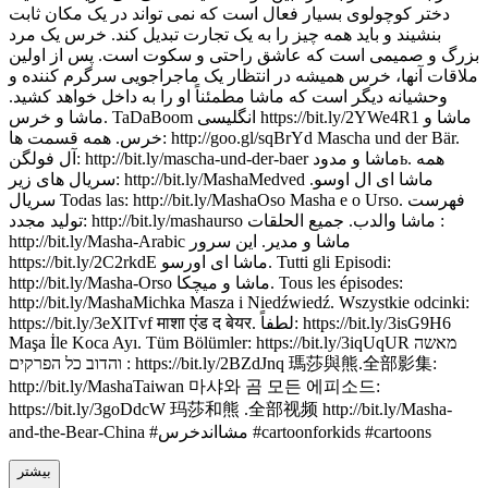
دختر کوچولوی بسیار فعال است که نمی تواند در یک مکان ثابت
بنشیند و باید همه چیز را به یک تجارت تبدیل کند. خرس یک مرد
بزرگ و صمیمی است که عاشق راحتی و سکوت است. پس از اولین
ملاقات آنها، خرس همیشه در انتظار یک ماجراجویی سرگرم کننده و
وحشیانه دیگر است که ماشا مطمئناً او را به داخل خواهد کشید.
ماشا و خرس. TaDaBoom انگلیسی https://bit.ly/2YWe4R1 ماشا و
خرس. همه قسمت ها: http://goo.gl/sqBrYd Mascha und der Bär.
آل فولگن: http://bit.ly/mascha-und-der-baer ماشا و مدودь. همه
سریال های زیر: http://bit.ly/MashaMedved ماشا ای ال اوسو.
سریال Todas las: http://bit.ly/MashaOso Masha e o Urso. فهرست
تولید مجدد: http://bit.ly/mashaurso ماشا والدب. جميع الحلقات :
http://bit.ly/Masha-Arabic ماشا و مدیر. این سرور
https://bit.ly/2C2rkdE ماشا ای اورسو. Tutti gli Episodi:
http://bit.ly/Masha-Orso ماشا و میچکا. Tous les épisodes:
http://bit.ly/MashaMichka Masza i Niedźwiedź. Wszystkie odcinki:
https://bit.ly/3eXlTvf माशा एंड द बेयर. لطفاً: https://bit.ly/3isG9H6
Maşa İle Koca Ayı. Tüm Bölümler: https://bit.ly/3iqUqUR מאשה
והדוב כל הפרקים : https://bit.ly/2BZdJnq 瑪莎與熊.全部影集:
http://bit.ly/MashaTaiwan 마샤와 곰 모든 에피소드:
https://bit.ly/3goDdcW 玛莎和熊 .全部视频 http://bit.ly/Masha-
and-the-Bear-China #مشااندخرس #cartoonforkids #cartoons
بیشتر