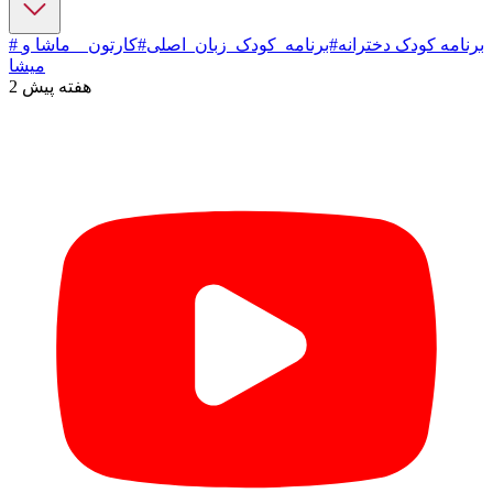
# برنامه کودک دخترانه
#برنامه_کودک_زبان_اصلی
#کارتون _ ماشا و
میشا
2 هفته پیش