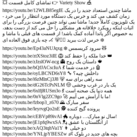
💥 تماشای کامل قسمت 👉 Variety Show 🎪
https://youtu.be/12WLB85egIE ماشا چندین استعداد جدید را در یک
زمان کشف می کند و خرس یک دستگاه مورد انتظار را می خرد -
یک تلویزیون کاملاً جدید! ماشا نمی تواند چنین فرصت بزرگی را برای
اثبات اینکه رویکرد خلاقانه هر مشکلی را حل می کند از دست بدهد،
به خصوص اگر پاندا آماده کمک باشد! از قسمت های قبلی با ماشا و
خرس لذت ببرید 👱‍♀️🐻 🏒 چه بازی فوق العاده ای ❄️
https://youtu.be/Ep43aNUJqxg ❄️ سرود کریسمس 🧸
https://youtu.be/ztXStoz3iIE 🦁 خدا ملکه را حفظ کند 👑
https://youtu.be/zJzslOW-ncg 👻 داستان یک روح 🍁
https://youtu.be/bQfJACscIuA 💃 در خدمت شما 🤖
https://youtu.be/oyLBCND6sY8 🔧 داخلش چیه؟
https://youtu.be/i6zMlnCj3J8 🐻 سه راهی برای سه
https://youtu.be/dG26TcPsNLM 🤠 یک بار در غرب وحشی
https://youtu.be/6xlfjRUSm3o 💃 همه دنیا یک صحنه است
https://youtu.be/0nVlg2ZC9go 🚀 ما با آرامش می آییم!
https://youtu.be/fzbop3_z670 🌄 سفر مبارک
https://youtu.be/IeyrvgQo2nE 🕵 پرونده گیج کننده
https://youtu.be/cEBVp89ivAI 🐲 سال نو مبارک… دوباره!
https://youtu.be/jE1pfq9wxSA 💂 از انگلستان با عشق
https://youtu.be/xAQ3tqhVa1Y 👩 دو خیلی
https://youtu.be/YNLjpYBESZw 👶 بچه های جدید در بلوک