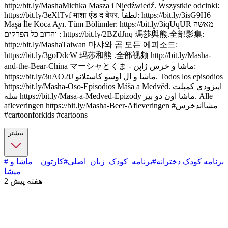
http://bit.ly/MashaMichka Masza i Niedźwiedź. Wszystkie odcinki:
https://bit.ly/3eXlTvf माशा एंड द बेयर. لطفاً: https://bit.ly/3isG9H6
Maşa İle Koca Ayı. Tüm Bölümler: https://bit.ly/3iqUqUR מאשה
והדוב כל הפרקים : https://bit.ly/2BZdJnq 瑪莎與熊.全部影集:
http://bit.ly/MashaTaiwan 마샤와 곰 모든 에피소드:
https://bit.ly/3goDdcW 玛莎和熊 .全部视频 http://bit.ly/Masha-
and-the-Bear-China マーシャとくま - ماشا و خرس ژاپن:
https://bit.ly/3uAO2iJ ماشا و ال اوسو کاستلانو. Todos los episodios
https://bit.ly/Masha-Oso-Episodios Máša a Medvěd. اپیزودی کمپلت
سله https://bit.ly/Masa-a-Medved-Epizody ماشا اون دو بیر. Alle
afleveringen https://bit.ly/Masha-Beer-Afleveringen #مشااندخرس
#cartoonforkids #cartoons
بیشتر
# برنامه کودک دخترانه
#برنامه_کودک_زبان_اصلی
#کارتون _ ماشا و
میشا
2 هفته پیش