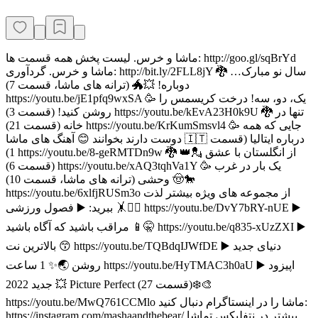
ماشا و خرس. لیست پخش همه قسمت ها: http://goo.gl/sqBrYd
ماشا و خرس. گردآوری: http://bit.ly/2FLL8jY 🐉 سال نو مبارک…
دوباره! 💥🐲 (ترانه های ماشا، قسمت 7)
https://youtu.be/jE1pfq9wxSA 🥳 یک، دو، سه! درخت کریسمس را
روشن کنید! (قسمت 3) https://youtu.be/kEvA23H0k9U 🐉 تنها در
خانه (قسمت 21) https://youtu.be/KrKumSmsvl4 🥳 جایی که همه
دوست دارند بخوانند 😊 آهنگ های ماشا 🇮🇹 درباره ایتالیا (قسمت
1) https://youtu.be/8-geRMTDn9w 🐉 از انگلستان با عشق 💂👑
(قسمت 6) https://youtu.be/xAQ3tqhVa1Y 🥳 یک بار در غرب
وحشی (ترانه های ماشا، قسمت 10) 🤠🐎
https://youtu.be/6xlfjRUSm3o از مجموعه های ویژه بیشتر لذت
ببرید: ▶️ فصول ورزشی 🤸🏃‍♀️ https://youtu.be/DvY7bRY-nUE ▶️
مراقب باشید که آگاه باشید 📱🤫 https://youtu.be/q835-xUzZXI ▶️
بالاترین نت 😙 https://youtu.be/TQBdqIJWfDE ▶️ دنیای جدید
روشن 🌏✨ 1 ساعت https://youtu.be/HyTMAC3h0aU ▶️ اپیزود
جدید 2022 💥 Picture Perfect (قسمت 27)❄️🎨
https://youtu.be/MwQ761CCMlo ماشا را در اینستاگرام دنبال کنید:
https://instagram.com/mashaandthebear/ بیشتر در نتفلیکس تماشا