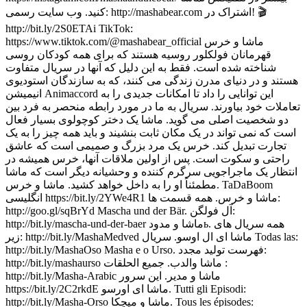
کنید. وب سایت رسمی: http://mashabear.com اشتراک در! 🎬
http://bit.ly/2S0ETAi TikTok:
https://www.tiktok.com/@mashabear_official ماشا و خرس
قهرمانان فولکلور روسیه هستند که برای همه کودکان روسی
شناخته شده است. فقط به این دلیل که آنها در سریال متفاوت
هستند و در دنیای مدرن زندگی می کنند، که به سازندگان استودیوی
انیمیشن Animaccord این توانایی را داد تا امکانات جدیدی را به
تعاملات خود بیاورند. سریال به ما در مورد رابطه منحصر به فرد بین
دو شخصیت اصلی می گوید. ماشا یک دختر کوچولوی بسیار فعال
است که نمی تواند در یک مکان ثابت بنشیند و باید همه چیز را به یک
تجارت تبدیل کند. خرس یک مرد بزرگ و صمیمی است که عاشق
راحتی و سکوت است. پس از اولین ملاقات آنها، خرس همیشه در
انتظار یک ماجراجویی سرگرم کننده و وحشیانه دیگر است که ماشا
مطمئناً او را به داخل خواهد کشید. ماشا و خرس. TaDaBoom
انگلیسی https://bit.ly/2YWe4R1 ماشا و خرس. همه قسمت ها:
http://goo.gl/sqBrYd Mascha und der Bär. آل فولگن:
http://bit.ly/mascha-und-der-baer ماشا و مدودь. همه سریال های
زیر: http://bit.ly/MashaMedved ماشا ای ال اوسو. سریال Todas las:
http://bit.ly/MashaOso Masha e o Urso. فهرست تولید مجدد:
http://bit.ly/mashaurso ماشا والدب. جميع الحلقات :
http://bit.ly/Masha-Arabic ماشا و مدیر. این سرور
https://bit.ly/2C2rkdE ماشا ای اورسو. Tutti gli Episodi:
http://bit.ly/Masha-Orso ماشا و میچکا. Tous les épisodes: