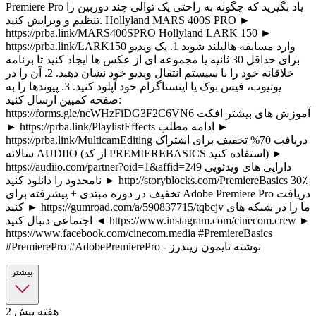
Premiere Pro یاد بگیرید که چگونه به راحتی یک توالی چند دوربین را
تنظیم و ویرایش کنید. Hollyland MARS 400S PRO ►
https://prba.link/MARS400SPRO Hollyland LARK 150 ►
https://prba.link/LARK150 وارد مسابقه هالیلند شوید 1. یک ویدیو
برای حداقل 30 ثانیه یا مجموعه ای از عکس ها ایجاد کنید تا برنامه
خلاقانه خود را با سیستم انتقال ویدیو خود نشان دهید. 2. آن را در
یوتیوب، فیس بوک یا اینستاگرام خود آپلود کنید. 3. پیوندها را به
صفحه کمپین ارسال کنید:
https://forms.gle/ncWHzFiDG3F2C6VN6 آموزش های بیشتر افکت
► https://prba.link/PlaylistEffects ادامه مطلب ►
https://prba.link/MulticamEditing دریافت 70% تخفیف برای اشتراک
سالانه AUDIIO (از کد PREMIEREBASICS استفاده کنید) ►
https://audiio.com/partner?oid=1&affid=249 دارایی های ویدئویی
نامحدود را دانلود کنید ► http://storyblocks.com/PremiereBasics 30٪
تخفیف در دوره مبتدی + پیشرفته برای Adobe Premiere Pro دریافت
کنید ► https://gumroad.com/a/590837715/tqbcjv ما را در شبکه های
اجتماعی دنبال کنید ◄ https://www.instagram.com/cinecom.crew ►
https://www.facebook.com/cinecom.media #PremiereBasics
#PremierePro #AdobePremierePro - نوشته تایمون ریندرز
بیشتر
2 هفته پیش