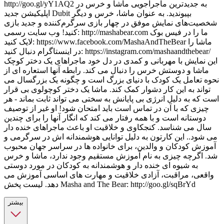
http://goo.gl/yY1AQ2 به جدیدترین ماجراجویی ماشا و خرس در
اپلیکیشن جدید Dubit بپیوندید. به عنوان ماشا، خرس و دیگر
شخصیت‌های نمایش موفق در چهار بازی سرگرم‌کننده و جدید بازی
کنید! وب سایت رسمی: http://mashabear.com ما را در فیس بوک
لایک کنید: https://www.facebook.com/MashaAndTheBear ماشا را
در اینستاگرام دنبال کنید: https://instagram.com/mashaandthebear/
این نمایش با مهربانی و کمدی در دل خود ماجراهای یک دختر کوچک
ماشا و دوستش خرس را دنبال می کند. رابطه آنها استعاره ای از
نحوه تعامل یک کودک با دنیای بزرگ است و چگونه یک بزرگسال می
تواند به این کار دشوار کمک کند. ماشا یک دختر کوچولوی بی قرار
است که به دلیل انرژی بی پایانش به سختی می تواند ثابت بماند - هر
چیزی که با آن در تماس است باید امتحان شود! او غیر از توصیف
دوستانه است و با همه رفتار می کند که انگار آنها را برای چندین
سال می شناسد. کنجکاوی و خلاقیت او باعث ماجراهای خنده دار
می شود.. این کارتون به دلیل توانایی هوشمندانه اش در سرگرمی و
آموزش کودکان و والدین، برای خانواده ها در سراسر جهان محبوب
شد. اگرچه چیزی به نام آموزش مستقیم وجود ندارد، ماشا و خرس
به شیوه ای خنده دار و هوشمندانه به کودکان در مورد دوستی
واقعی، مراقبت، آزادی خلاقیت و مهارت های اساسی آموزش می
دهد. لیست پخش Masha and The Bear: http://goo.gl/sqBrYd
بیشتر