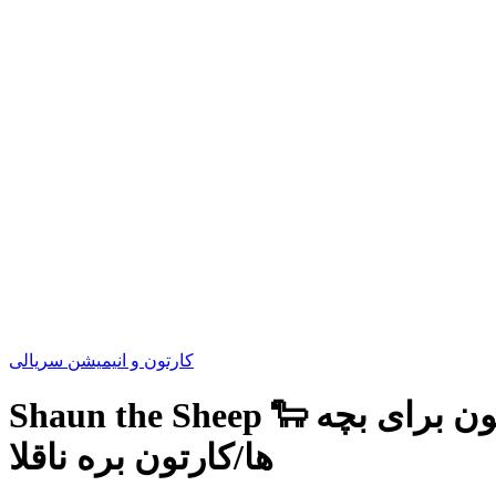
کارتون و انیمیشن سریالی
Shaun the Sheep 🐑 فصل 3 قسمت های کامل (1-5) 🍕پیتزا، نقاشی، نارگیل + بیشتر | کارتون برای بچه
ها/کارتون بره ناقلا