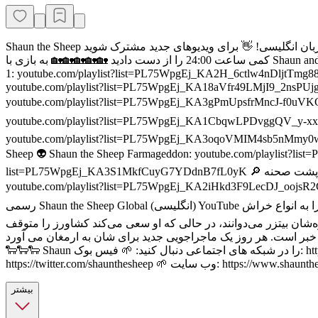
Shaun the Sheep فصل 3 کامل (1 تا 5) به زبان انگلیسی! 👋 برای ویدیوهای جدید مشترک شوید: https://aard.mn/ShaunGlobal بیایید 0:00 اسپری کنیم استند آف ساعت 6:00 نارگیل 12:00 چوپان ساعت 18:00 شما
کمی ساعت 24:00 را از دست دادید 🏡🏡🏡🏡🏡 به بازی با Shaun and the Flock ادامه دهید… 🎵 آهنگ تم Shaun the Sheep: youtu.be/0IYvrTl9ZBc قسمت های کامل Shaun the Sheep 🎥 Shaun the Sheep فصل
1: youtube.com/playlist?list=PL75WpgEj_KA2H_6ctlw4nDljtTmg88a9v 🎥 Shaun the Sheep فصل 2: ​​youtube.com/playlist?list=PL75WpgEj_KA0emeCJPhXLLX6KZemHxGgR 🎥 Shaun the Sheep فصل 3:
youtube.com/playlist?list=PL75WpgEj_KA18aVfr49LMjI9_2nsPUjgK 🎥 Shaun the Sheep فصل 4: youtube.com/playlist?list=PL75WpgEj_KA3dVk
youtube.com/playlist?list=PL75WpgEj_KA3gPmUpsfrMncJ-f0uVKGBQ 🎥 Shaun the Sheep فصل 6: youtube.com/playlist?list=PL75Wpg
youtube.com/playlist?list=PL75WpgEj_KA1CbqwLPDvggQV_y-xxlKpw 📺 دو قسمت: youtube.com/playlist?list=PL75WpgEj_KA1tiTnVZXn9pgMkXEn_61_r 
youtube.com/playlist?list=PL75WpgEj_KA3oqoVMIM4sb5nMmy0wnkhQ Timmy Time 🍎 زمان یادگیری با تیمی: youtube.com/playlist?list=PL75W
Sheep 👽 Shaun the Sheep Farmageddon: youtube.com/playlist?l
list=PL75WpgEj_KA3S1MkfCuyG7YDdnB7fL0yK 🔎 پشت صحنه: youtube.com/playlist?list=PL75WpgEj_KA1luF9HtQjfBH0plNrsxgf3 هنر و صنایع دستی 🎨 هنر و صنایع دستی Shaun:
رسمی Shaun the Sheep Global (انگلیسی) YouTube خوش آمدید - خانه شان، تیمی، گله، بیتزر، کشاورز و دوستانشان! 🐑🐕👨‍🌾 شان گوسفندی است که گله را دنبال نمی کند - در واقع، او آنها را به انواع خراش
ها و خراش ها هدایت می کند و صلح در دره را به ضرب و شتم در چمن
کند تا بفهمد پشت سرش چه خبر است. هر روز یک ماجراجویی جدید برای شان به ارمغان می آورد! Shaun the Sheep اولین حضور خود را در فیلم 
🐑🐑🐑 Shaun را در شبکه های اجتماعی دنبال کنید: 🌱 فیس بوک: https://www.facebook.com/shaunthesheep 🌱 اینستاگرام: https://www.instagram.com/shaunthesheep 🌱 توییتر:
https://twitter.com/shauntheshee
بیشتر