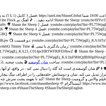
nxwuHmRA4qzCAEFfTL 🎥 Shaun the Sheep فصل 5:
Ej_KA2odFW6YKx1oJQEsdudcAU_ ⚽ Championsheeps:
 مجموعه های Shaun:
pgEj_KA1i0WUvRc1Zn7WIm5YmeOIB فیلم Shaun the
ist=PL75WpgEj_KA23_C014pcHRTWFRlFEHbwZ 🍿 Shaun the Sheep – T
🎬 پشت صحنه: youtube.com/playlist?list=PL75WpgEj_KA0ntRmxgb_Gm9I-B6CIHmBB 🌲🌲🌲🌲🌲 به کانال
شان گوسفند
youtube.com/playlist?list=PL75WpgEj_KA2iHkd3F9LecDJ_oojsR2GL ساخت
زار تبدیل می کند. شان و دوستانش حلقه‌هایی را در اطراف سگ بیچاره
والاس و گرومیت، "A Close Shave" روی پرده ها داشت. 🐑🐑
p 🌱 وب سایت: https://www.shaunthesheep.com #ShaunTheSheep #ShaunTheSheepEnglish