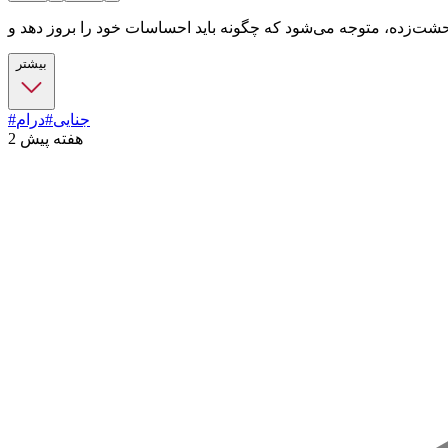
بیشتر
#جنایی
#درام
2 هفته پیش