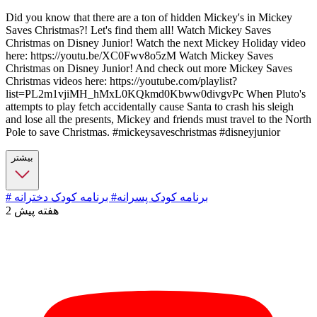
Did you know that there are a ton of hidden Mickey's in Mickey
Saves Christmas?! Let's find them all! Watch Mickey Saves
Christmas on Disney Junior! Watch the next Mickey Holiday video
here: https://youtu.be/XC0Fwv8o5zM Watch Mickey Saves
Christmas on Disney Junior! And check out more Mickey Saves
Christmas videos here: https://youtube.com/playlist?
list=PL2m1vjiMH_hMxL0KQkmd0Kbww0divgvPc When Pluto's
attempts to play fetch accidentally cause Santa to crash his sleigh
and lose all the presents, Mickey and friends must travel to the North
Pole to save Christmas. #mickeysaveschristmas #disneyjunior
بیشتر
# برنامه کودک پسرانه
# برنامه کودک دخترانه
2 هفته پیش