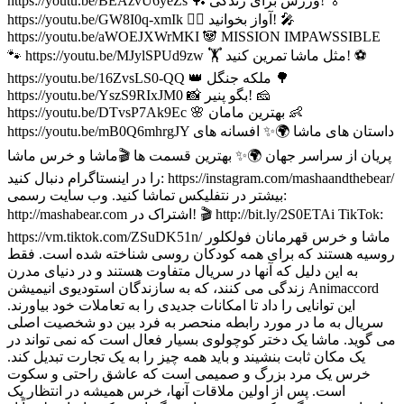
https://youtu.be/BEAzvU6yeZs 🏓 ورزش برای زندگی! 🏅
https://youtu.be/GW8I0q-xmIk 👱‍♀️ آواز بخوانید! 🎤
https://youtu.be/aWOEJXWrMKI 🐼 MISSION IMPAWSSIBLE
🐾 https://youtu.be/MJylSPUd9zw 🏋️ مثل ماشا تمرین کنید! ⚽
https://youtu.be/16ZvsLS0-QQ 👑 ملکه جنگل 🌳
https://youtu.be/YszS9RIxJM0 📸 بگو پنیر! 🧀
https://youtu.be/DTvsP7Ak9Ec 🌸 بهترین مامان 👶
https://youtu.be/mB0Q6mhrgJY داستان های ماشا 🌍✨ افسانه های
پریان از سراسر جهان 🌍✨ بهترین قسمت ها 🎬ماشا و خرس ماشا
را در اینستاگرام دنبال کنید: https://instagram.com/mashaandthebear/
بیشتر در نتفلیکس تماشا کنید. وب سایت رسمی:
http://mashabear.com اشتراک در! 🎬 http://bit.ly/2S0ETAi TikTok:
https://vm.tiktok.com/ZSuDK51n/ ماشا و خرس قهرمانان فولکلور
روسیه هستند که برای همه کودکان روسی شناخته شده است. فقط
به این دلیل که آنها در سریال متفاوت هستند و در دنیای مدرن
زندگی می کنند، که به سازندگان استودیوی انیمیشن Animaccord
این توانایی را داد تا امکانات جدیدی را به تعاملات خود بیاورند.
سریال به ما در مورد رابطه منحصر به فرد بین دو شخصیت اصلی
می گوید. ماشا یک دختر کوچولوی بسیار فعال است که نمی تواند در
یک مکان ثابت بنشیند و باید همه چیز را به یک تجارت تبدیل کند.
خرس یک مرد بزرگ و صمیمی است که عاشق راحتی و سکوت
است. پس از اولین ملاقات آنها، خرس همیشه در انتظار یک