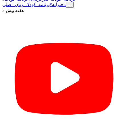
دخترانه
#برنامه_کودک_زبان_اصلی
...
2 هفته پیش