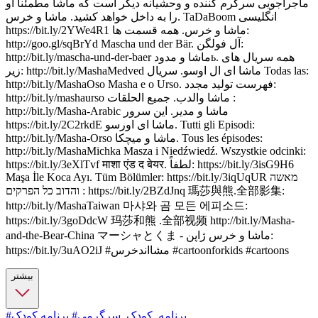
ماجراجویی سرگرم کننده و وحشیانه دیگر است که ماشا مطمئناً او
را به داخل خواهد کشید. ماشا و خرس. TaDaBoom انگلیسی
https://bit.ly/2YWe4R1 ماشا و خرس. همه قسمت ها:
http://goo.gl/sqBrYd Mascha und der Bär. آل فولگن:
http://bit.ly/mascha-und-der-baer ماشا و مدودь. همه سریال های
زیر: http://bit.ly/MashaMedved ماشا ای ال اوسو. سریال Todas las:
http://bit.ly/MashaOso Masha e o Urso. فهرست تولید مجدد:
http://bit.ly/mashaurso ماشا والدب. جميع الحلقات :
http://bit.ly/Masha-Arabic ماشا و مدیر. این سرور
https://bit.ly/2C2rkdE ماشا ای اورسو. Tutti gli Episodi:
http://bit.ly/Masha-Orso ماشا و میچکا. Tous les épisodes:
http://bit.ly/MashaMichka Masza i Niedźwiedź. Wszystkie odcinki:
https://bit.ly/3eXlTvf माशा एंड द बेयर. لطفاً: https://bit.ly/3isG9H6
Maşa İle Koca Ayı. Tüm Bölümler: https://bit.ly/3iqUqUR מאשה
והדוב כל הפרקים : https://bit.ly/2BZdJnq 瑪莎與熊.全部影集:
http://bit.ly/MashaTaiwan 마샤와 곰 모든 에피소드:
https://bit.ly/3goDdcW 玛莎和熊 .全部视频 http://bit.ly/Masha-
and-the-Bear-China マーシャとくま - ماشا و خرس ژاپن:
https://bit.ly/3uAO2iJ #مشااندخرس #cartoonforkids #cartoons
بیشتر
#برنامه_کودک_سرگرمی
# برنامه کودک