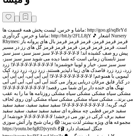
ماشا و خرس. لیست پخش همه قسمت ها: http://goo.gl/sqBrYd
ماشا و خرس. گردآوری: http://bit.ly/2FLL8jY 🎵 اشعار Nursery
Rhymes: قرمز قرمز قرمز، قرمز قرمز قرمز بال های پروانه باز
است. قرمز قرمز قرمز، قرمز قرمز قرمز گل های رز در مسیر
پیش رو صف کشیده اند! لا-لا-لا-لا-لا-لا-لا سبز سبز سبز، سبز سبز
سبز تابستان زمانی است که شما دیده می شوید سبز سبز سبز،
سبز سبز سبز، خیار و لوبیا خوشمزه! لا-لا-لا-لا-لا-لا-لا-لا-لا-لا! زرد
زرد، زرد زرد قاصدک های زیبا دلپذیر هستند. زرد زرد، زرد زرد کیک
لیمویی با همنوعم! لا-لا-لا-لا-لا-لا-لا-لا-لا-لا! آبی آبی آبی، آبی آبی آبی
در کنار قایق مرغان دریایی پرواز می کنند آبی آبی آبی، آبی آبی آبی
نهنگ های خنده دار برای شما می رقصد! لا-لا-لا-لا-لا-لا-لا-لا-لا-لا!
مشکی سیاه مشکی مشکی سیاه مشکی روزنامه ها ما را به عقب
می برند... مشکی سیاه مشکی مشکی سیاه مشکی اون روی لحاف
کیه، گربه!. لا-لا-لا-لا-لا-لا-لا-لا-لا-لا! سفید سفید سفید، سفید سفید
سفید خرس قطبی چه منظره ای سفید سفید سفید، سفید سفید
سفید برف کرکی در نور می درخشد! لا-لا-لا-لا-لا-لا-لا خودشه! از
مجموعه های ویژه بیشتر لذت ببرید: 😱 زمان شبح وار آتش سوزی
https://youtu.be/lgRDjvyrsfs 💃🩰 جنگل استعداد دارد