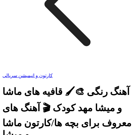
کارتون و انیمیشن سریالی
آهنگ رنگی 🎨🖌️ قافیه های ماشا
و میشا مهد کودک 🎬 آهنگ های
معروف برای بچه ها/کارتون ماشا
و میشا