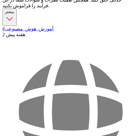
فرآیند را فراموش نکنید.
بیشتر
#آموزش_هوش_مصنوعی
2 هفته پیش