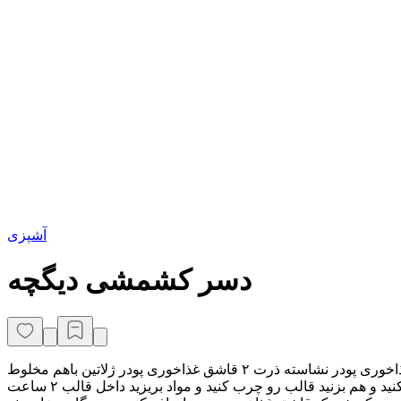
آشپزی
دسر کشمشی دیگچه
جذاب ترین دسر که میشه درست کرد قطعا همینه، یکبار درست کنید مشتری همیشگی میشید 🤩🤩 ۳ لیوان شیر یک لیوان شکر ۳ قاشق غذاخوری پودر نشاسته ذرت ۲ قاشق غذاخوری پودر ژلاتین باهم مخلوط
کنید روی حرارت ملایم مدام هم بزنید تا بجوش بیاد از حرارت که افتاد یک قاشق چایخوری وانیل ۲ قاشق غذاخوری خامه صبحانه اضافه کنید و هم بزنید قالب رو چرب کنید و مواد بریزید داخل قالب ۲ ساعت