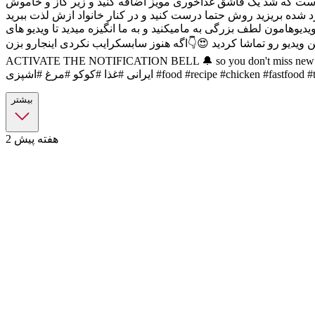
 یکدست که شد یک قاشق غذاخوری مویز اضافه کنید و زیر گاز و خاموش
وش حتما درست کنید و در کنار خانواد ازش لذت ببرید 😍😍 @digcheh @digcheh
یوهامون لطف بزرگی به مامیکنید و به ما انگیزه میدید تا ویدیو های
نوز سابسکرایب نکردی اینجارو بزن👇 https://www.youtube.com/c/ECOCOOK1?sub_confirmation=1 . ⚠️SUBSCRIBE and
ACTIVATE THE NOTIFICATION BELL 🔔 so you don't mi. آموزش اشپزی ایرانی غذای
بیشتر
2 هفته پیش