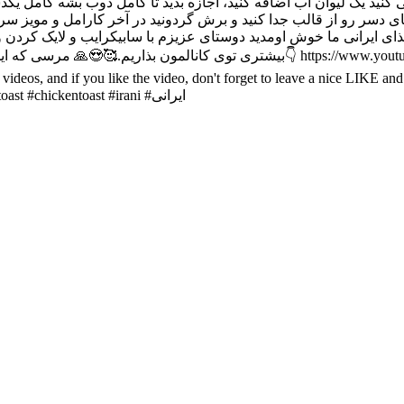
لی کنید یک لیوان آب اضافه کنید، اجازه بدید تا کامل ذوب بشه کامل
ر رو از قالب جدا کنید و برش گردونید در آخر کارامل و مویز سرد شده بریزید ر
ای ایرانی ما خوش اومدید دوستای عزیزم با سابیکرایب و لایک کردن وید
بیشتری توی کانالمون بذاریم.🥰😍🙏 مرسی که این ویدیو رو تماشا کردید 😍👇اگه ه
ss new videos, and if you like the video, don't forget to leave a nice LIKE
ایرانی #غذا #کوکو #مرغ #اشپزی #food #recipe #chicken #fastfood #toast #chickentoast #irani #ایرانی