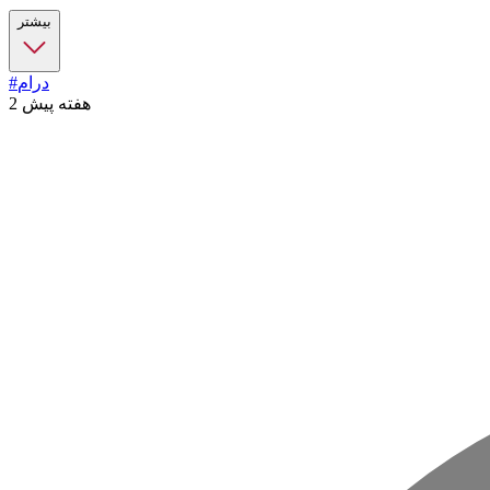
بیشتر
#درام
2 هفته پیش