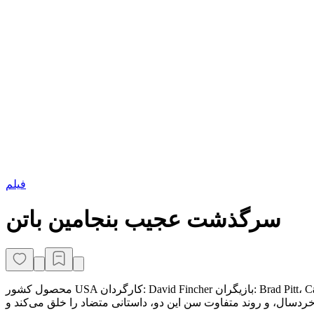
فیلم
سرگذشت عجیب بنجامین باتن
محصول کشور USA کارگردان: David Fincher بازیگران: Brad Pitt، Cate Blanchett، Elle Fanning، Jared Harris، Julia OrmondFaune Chambers Watkins خلاصه داستان : «بنجامین» برخلاف همه انسان‌ها، در سن