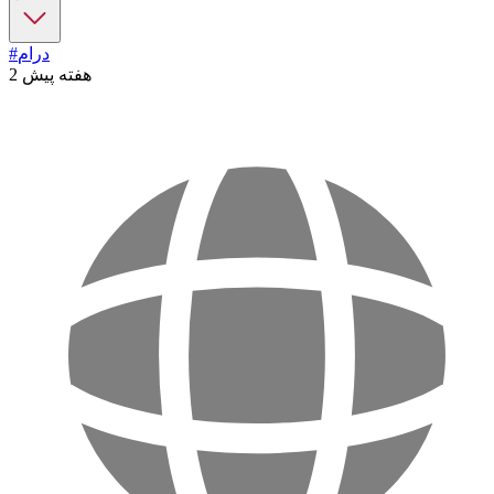
#درام
2 هفته پیش