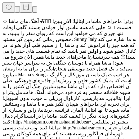
برتر! ماجراهای ماشا در ایتالیا! الان ببین! 👱‍♀️🍝 آهنگ های ماشا ☺️
قسمت 1 ☺️ جایی که همه عاشق آواز خواندن هستند گاهی اوقات
تنها چیزی که می خواهید این است که رویای سفر را ببینید، به
خصوص زمانی که زمین گیر هستید. Sunny Italy به ما اشاره می کند
که همه چیز را فراموش کند و ماشا را از صمیم قلب آواز بخواند. در
کانال عضو شوید و اولین نفر باشید که تمام قسمت های جدید را می
بینید!😊 همه سرنشینان! ماجراهای جدید ماشا همین الان شروع می
شود! ماشا همراه با دوستان جنگلی‌اش به سراسر جهان سفر
می‌کند تا یک فصل جدید موسیقی هیجان‌انگیز را برای ما به ارمغان
بیاورد - Masha’s Songs. هر قسمت یک داستان موزیکال رنگارنگ
است که به یک کشور خاص و ارزش‌ها و جاذبه‌های فرهنگی اصلی
آن اختصاص دارد که در آن ماشا محبوب‌ترین آهنگ آن کشور را به
شیوه خلاقانه منحصر به فرد خود می‌خواند. آهنگ ها شامل پیتزا و
اپرا ایتالیایی، مد پاریسی، کارناوال برزیلی ... خوب، بدون اسپویل!
برای تجربه این ماجراهای هیجان انگیز همراه با ماشا و دوستانش
آماده شوید تا آنها ایتالیا، آلمان، فرانسه، بریتانیا، ژاپن و بسیاری از
کشورهای زیبای دیگر را کشف کنند. ماشا را در اینستاگرام دنبال
کنید: https://instagram.com/mashaandthebear/ بیشتر در نتفلیکس
تماشا کنید. وب سایت رسمی: http://mashabear.com ماشا و خرس
قهرمانان فولکلور روسیه هستند که برای همه کودکان روسی