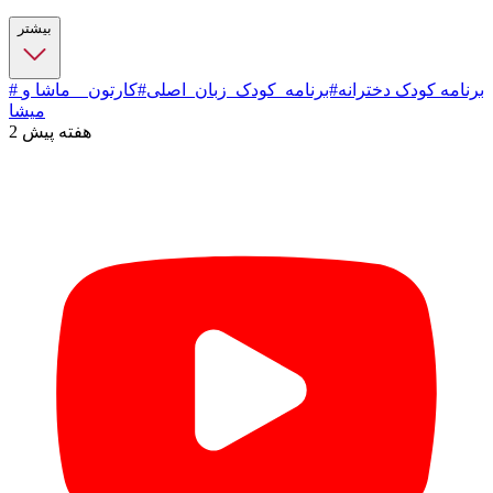
بیشتر
# برنامه کودک دخترانه
#برنامه_کودک_زبان_اصلی
#کارتون _ ماشا و
میشا
2 هفته پیش