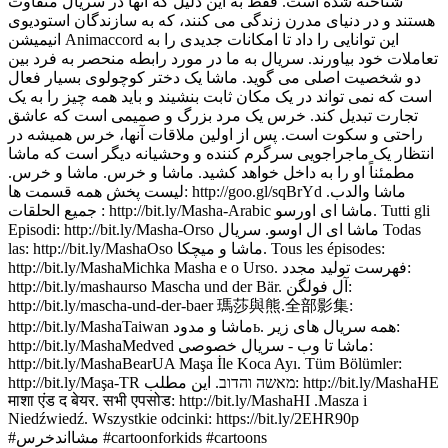
شناخته شده است. فقط به این دلیل که آنها در سریال متفاوت
هستند و در دنیای مدرن زندگی می کنند، که به سازندگان استودیوی
انیمیشن Animaccord این توانایی را داد تا امکانات جدیدی را به
تعاملات خود بیاورند. سریال به ما در مورد رابطه منحصر به فرد بین
دو شخصیت اصلی می گوید. ماشا یک دختر کوچولوی بسیار فعال
است که نمی تواند در یک مکان ثابت بنشیند و باید همه چیز را به یک
تجارت تبدیل کند. خرس یک مرد بزرگ و صمیمی است که عاشق
راحتی و سکوت است. پس از اولین ملاقات آنها، خرس همیشه در
انتظار یک ماجراجویی سرگرم کننده و وحشیانه دیگر است که ماشا
مطمئناً او را به داخل خواهد کشید. ماشا و خرس. ماشا و خرس.
لیست پخش همه قسمت ها: http://goo.gl/sqBrYd ماشا والدب.
جميع الحلقات : http://bit.ly/Masha-Arabic ماشا ای اورسو. Tutti gli
Episodi: http://bit.ly/Masha-Orso ماشا ای ال اوسو. سریال Todas
las: http://bit.ly/MashaOso ماشا و میچکا. Tous les épisodes:
http://bit.ly/MashaMichka Masha e o Urso. فهرست تولید مجدد:
http://bit.ly/mashaurso Mascha und der Bär. آل فولگن:
http://bit.ly/mascha-und-der-baer 瑪莎與熊.全部影集:
http://bit.ly/MashaTaiwan ماشا و مدودь. همه سریال های زیر:
http://bit.ly/MashaMedved ماشا تا وب - سریال خصوصی:
http://bit.ly/MashaBearUA Maşa İle Koca Ayı. Tüm Bölümler:
http://bit.ly/Maşa-TR מאשה והדוב. این مطلب: http://bit.ly/MashaHE
माशा एंड द बेयर. सभी एपसोड: http://bit.ly/MashaHI .Masza i
Niedźwiedź. Wszystkie odcinki: https://bit.ly/2EHR90p
#مشااندخرس #cartoonforkids #cartoons