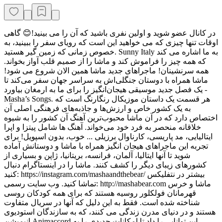
در کانال عضو شوید و اولین نفری باشید که آن را می بینید!😊 گاهی
اوقات تنها چیزی که می خواهید این است که رویای سفر را ببینید، به
خصوص زمانی که زمین گیر هستید. Sunny Italy به ما اشاره می کند
که همه چیز را فراموش کند و ماشا را از صمیم قلب آواز بخواند.
همه سرنشینان! ماجراهای جدید ماشا همین الان شروع می شود!
ماشا همراه با دوستان جنگلی‌اش به سراسر جهان سفر می‌کند تا
یک فصل جدید موسیقی هیجان‌انگیز را برای ما به ارمغان بیاورد -
Masha’s Songs. هر قسمت یک داستان موزیکال رنگارنگ است که
به یک کشور خاص و ارزش‌ها و جاذبه‌های فرهنگی اصلی آن
اختصاص دارد که در آن ماشا محبوب‌ترین آهنگ آن کشور را به شیوه
خلاقانه منحصر به فرد خود می‌خواند. آهنگ ها شامل پیتزا و اپرا
ایتالیایی، مد پاریسی، کارناوال برزیلی ... خوب، بدون اسپویل! برای
تجربه این ماجراهای هیجان انگیز همراه با ماشا و دوستانش آماده
شوید تا آنها ایتالیا، آلمان، فرانسه، بریتانیا، ژاپن و بسیاری از
کشورهای زیبای دیگر را کشف کنند. ماشا را در اینستاگرام دنبال
کنید: https://instagram.com/mashaandthebear/ بیشتر در نتفلیکس
تماشا کنید. وب سایت رسمی: http://mashabear.com ماشا و خرس
قهرمانان فولکلور روسیه هستند که برای همه کودکان روسی
شناخته شده است. فقط به این دلیل که آنها در سریال متفاوت
هستند و در دنیای مدرن زندگی می کنند، که به سازندگان استودیوی
انیمیشن Animaccord این توانایی را داد تا امکانات جدیدی را به