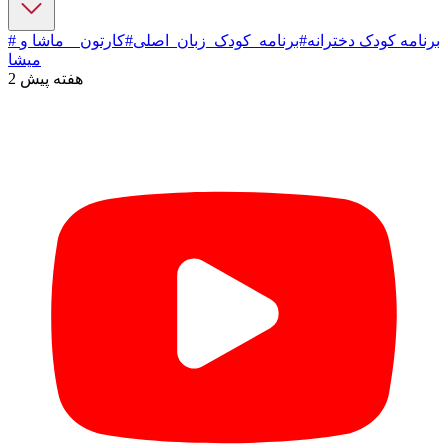
# برنامه کودک دخترانه
#برنامه_کودک_زبان_اصلی
#کارتون _ ماشا و
میشا
2 هفته پیش