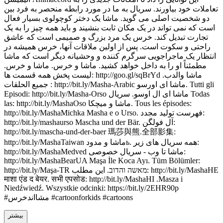
تعاملات خود بیاورند. سریال به ما در مورد رابطه منحصر به فرد بین
دو شخصیت اصلی می گوید. ماشا یک دختر کوچولوی بسیار فعال
است که نمی تواند در یک مکان ثابت بنشیند و باید همه چیز را به یک
تجارت تبدیل کند. خرس یک مرد بزرگ و صمیمی است که عاشق
راحتی و سکوت است. پس از اولین ملاقات آنها، خرس همیشه در
انتظار یک ماجراجویی سرگرم کننده و وحشیانه دیگر است که ماشا
مطمئناً او را به داخل خواهد کشید. ماشا و خرس. ماشا و خرس.
لیست پخش همه قسمت ها: http://goo.gl/sqBrYd ماشا والدب.
جميع الحلقات : http://bit.ly/Masha-Arabic ماشا ای اورسو. Tutti gli
Episodi: http://bit.ly/Masha-Orso ماشا ای ال اوسو. سریال Todas
las: http://bit.ly/MashaOso ماشا و میچکا. Tous les épisodes:
http://bit.ly/MashaMichka Masha e o Urso. فهرست تولید مجدد:
http://bit.ly/mashaurso Mascha und der Bär. آل فولگن:
http://bit.ly/mascha-und-der-baer 瑪莎與熊.全部影集:
http://bit.ly/MashaTaiwan ماشا و مدودь. همه سریال های زیر:
http://bit.ly/MashaMedved ماشا تا وب - سریال خصوصی:
http://bit.ly/MashaBearUA Maşa İle Koca Ayı. Tüm Bölümler:
http://bit.ly/Maşa-TR מאשה והדוב. این مطلب: http://bit.ly/MashaHE
माशा एंड द बेयर. सभी एपसोड: http://bit.ly/MashaHI .Masza i
Niedźwiedź. Wszystkie odcinki: https://bit.ly/2EHR90p
#مشااندخرس #cartoonforkids #cartoons
بیشتر