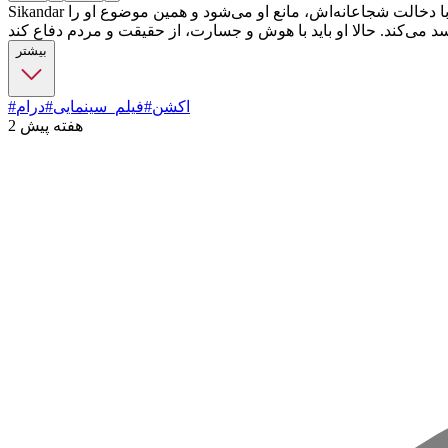
Sikandar در فیلم سکندر : در یک پرواز، «سکندر» با پسر یک وزیر فاسد روبه‌رو می‌شود که زنی را تهدید می‌کند تا گذشته‌اش را فاش نکند. سکندر با دخالت شجاعانه‌اش، مانع او می‌شود و همین موضوع او را
بیشتر
#اکشن
#فیلم_سینمایی
#درام
2 هفته پیش