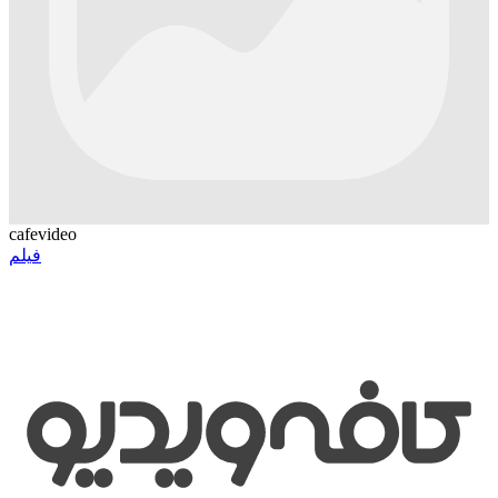
cafevideo
فیلم