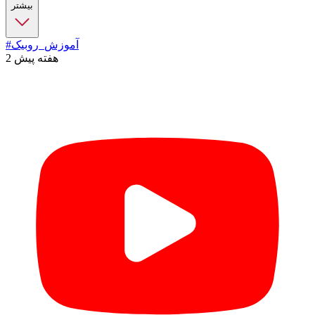
بیشتر
#آموزش_روبیک
2 هفته پیش