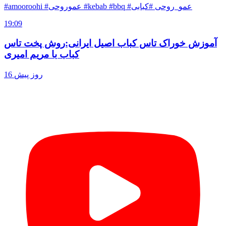
#amooroohi #عموروحی #kebab #bbq #عمو_روحی #کبابی
19:09
آموزش خوراک تاس کباب اصیل ایرانی:روش پخت تاس
کباب با مریم امیری
16 روز پیش