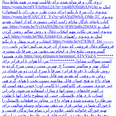
روی گاز، و فرموله شده برای قابلیت تهیه در همه نقاط دنیا):
https://youtu.be/z8VVfzHm12A?si=1m4BNJHdi6AJyUkt لینک به
ویدیوی ران مرغ باربکیو (برای دیدن طرز برش ران با استخوان):
https://youtu.be/fCjiXCAY_Ys?si=u0AYqDWbX-QMe-TC ویدیوی
کباب تابه‌ای یادگار مادام ژانت، اولین دستوری که از ایشان تقدیم
شد: https://youtu.be/VclAnN928ls?si=IFllS5pt8x2DOiOr لینک به
ویدیوی آموزش نکات مهم انتخاب ذغال و روش سالم روشن کردن
آتش: https://youtu.be/9kLXf44dyGg لینک به ویدیوی راهنمای
انتخاب و خرید منقل و باربکیو: https://youtu.be/vl7X9b-F_Do --------
----- فروشگاه ذغال فروشی که بنده از آن خرید می‌کنم: (ما در یامی
گسترونومی تبلیغ تجاری انجام نمی‌دهیم، من صرفا یک مشتری
عادی هستم) https://goo.gl/maps/g3aemmqsCATVVisZA ********
لیست سوالات متداول************ س: آیا هواپز یا ایرفرایر برای
اینکار بهتر و سالمتر نیست؟ ج: بهترین سیب زمینی سرخ کرده به
روش بلژیکی یا «فرنچ فرایز» صرفا با سرخ کردن دو مرحله‌ای در
روغن به روشی که تقدیم شد قابل دستیابی است. نتایج پخت در
هوای داغ به هیچ عنوان قابل مقایسه نیست.پخت با هوای گرم هم،
چیز جدیدی نیست، فر کانوکشن (یا کامبی آوِن) چندین دهه است که
در آشپزخانه‌های رستورانها و منازل استفاده می‌شود. ولی این
اسباب بازی های پلاستیکی چینی که سطوح داخل آنها با تفلون
سرطان‌زا پوشیده شده و هوای داغ در مجاورت قطعات پلاستیک را
با خوراک شما در تماس قرار می‌دهد، نمی‌تواند وسیله سالمی برای
تهیه خوراک خانواده باشد. علاوه بر این، تمام سازندگان قدیمی و
معروف ظروف پخت در کشورهای غربی ظروف نچسب را برای