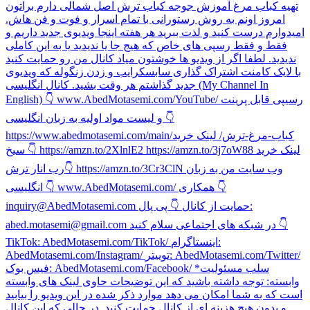
تهیه کباب مرغ آموزش جوجه کباب ترش اصل شمالی دارم براتون
امروز اونم به روش رستورانی با تمام اسرار و فوت و فن هاش.
امیدوارم درست کنید و لذت ببرید هر هفته اینجا ویدیوی جدید داریم و
فقط و فقط رسپی های خاص که هیج جا یا ندیدید یا به این کاملی
ندیدید. لطفا اگر از ویدیو ها خوشتون میاد کانال من رو حمایت کنید
با لایک کامنت اشتراک گذاری سابسکرایب و زدن زنگوله که ویدیوی
جدید گذاشتم هر وقت بشید. کانال انگلیسی (My Channel In
English) 👇 www.AbedMotasemi.com/YouTube/ رسیپی قابل پرینت
و لیست مواد اولیه به زبان انگلیسی 👇
https://www.abedmotasemi.com/main/کباب-مرغ-ترش/ لینک خرید
سیخ 👇 https://amzn.to/2XlnlE2 https://amzn.to/3j7oW88 لینک خرید
رب انار ترش👇 https://amzn.to/3Cr3ClN وب سایت من به زبان
انگلیسی 👇 www.AbedMotasemi.com/ همکاری 👇
inquiry@AbedMotasemi.com حمایت از کانال 👇 پی پال:
abed.motasemi@gmail.com در شبکه های اجتماعی سلام کنید 👇
TikTok: AbedMotasemi.com/TikTok/ اینستاگرام:
AbedMotasemi.com/Instagram/ توییتر: AbedMotasemi.com/Twitter/
فیس بوک: AbedMotasemi.com/Facebook/ *سلب مسئولیت
وابسته: توجه داشته باشید که این توضیحات حاوی لینک های وابسته
است که به شما امکان می دهد موارد ذکر شده در این ویدیو را بیابید
و بدون هیچ هزینه ای از کانال حمایت کنید. در حالی که این کانال