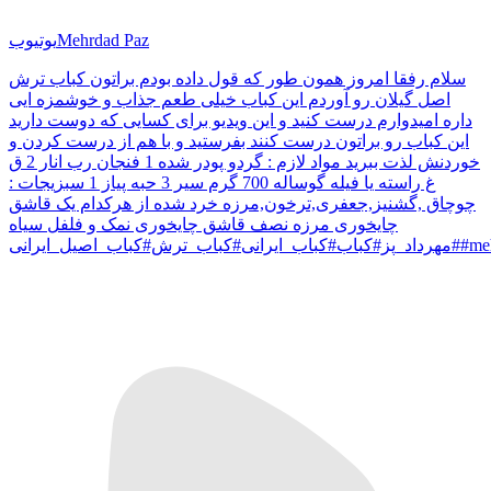
Mehrdad Paz
یوتیوب
سلام رفقا امروز همون طور که قول داده بودم براتون کباب ترش
اصل گیلان رو آوردم این کباب خیلی طعم جذاب و خوشمزه ایی
داره امیدوارم درست کنید و این ویدیو برای کسایی که دوست دارید
این کباب رو براتون درست کنند بفرستید و با هم از درست کردن و
خوردنش لذت ببرید مواد لازم : گردو پودر شده 1 فنجان رب انار 2 ق
غ راسته یا فیله گوساله 700 گرم سیر 3 حبه پیاز 1 سبزیجات :
چوچاق ,گشنیز,جعفری,ترخون,مرزه خرد شده از هرکدام یک قاشق
چایخوری مرزه نصف قاشق چایخوری نمک و فلفل سیاه