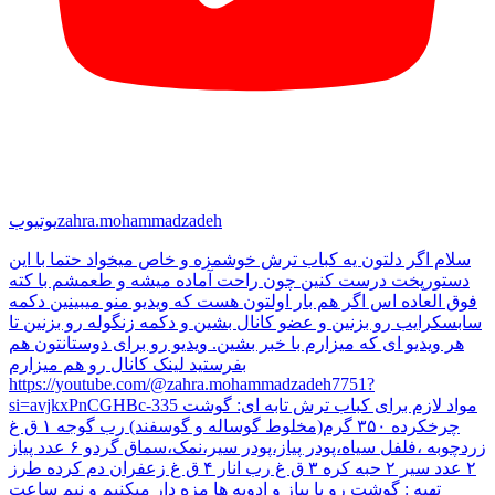
zahra.mohammadzadeh
یوتیوب
سلام اگر دلتون یه کباب ترش خوشمزه و خاص میخواد حتما با این
دستورپخت درست کنین چون راحت آماده میشه و طعمشم با کته
فوق العاده اس اگر هم بار اولتون هست که ویدیو منو میبینین دکمه
سابسکرایب رو بزنین و عضو کانال بشین و دکمه زنگوله رو بزنین تا
هر ویدیو ای که میزارم با خبر بشین. ویدیو رو برای دوستانتون هم
بفرستید لینک کانال رو هم میزارم
https://youtube.com/@zahra.mohammadzadeh7751?
si=avjkxPnCGHBc-335 مواد لازم برای کباب ترش تابه ای: گوشت
چرخکرده ۳۵۰ گرم(مخلوط گوساله و گوسفند) رب گوجه ۱ ق غ
زردچوبه ،فلفل سیاه،پودر پیاز،پودر سیر،نمک،سماق گردو ۶ عدد پیاز
۲ عدد سیر ۲ حبه کره ۳ ق غ رب انار ۴ ق غ زعفران دم کرده طرز
تهیه : گوشت رو با پیاز و ادویه ها مزه دار میکنیم و نیم ساعت