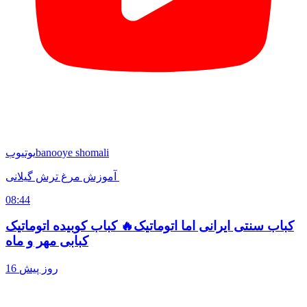
banooye shomali
یوتیوب
آموزش مرغ ترش گیلانی
08:44
کباب سنتی ایرانی اما اتوماتیک🔥 کباب کوبیده اتوماتیک
کبابی مهر و ماه
16 روز پیش