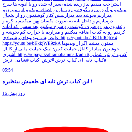
استراحت میدیم پیاز رنده شده ،سیر له شده رو با ادویه ها سرخ
میکنیم و گردو ، رب گوجه و رب انار رو اضافه میکنیم آب میریزیم
میزاریم بجوشه بعد میزاریمش کنار گوشتمون رو از یخچال
درمیاریم و داخل تابه به صورت یکسان پهن میکنیم با کره و
زعفرون هر دو طرف گوشت رو سرخ میکنیم بعد سسی که آماده
کردیم رو به کباب اضافه میکنیم و میزاریم با حرارت کم بجوشه و
غلیظ بشه ویدیوهای پیشنهادی: https://youtu.be/kBI1bIfQbV4
https://youtu.be/bEkkjWE9zkA ممنون میشم اگر از ویدیوها
خوشتون میاد از کانال حمایت کنین: لینک حمایت مالی از کانال
آشپزی: https://idpay.ir/zahramohammadzadh #کباب_ترش_شمالی
#کباب_تابه_ای کباب_ترش #ترش_کباب #شامی_ترش
05:54
این کباب ترش تابه ای طعمش بینظیره !
16 روز پیش