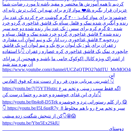
کردیم تا همه آموزش ها مختصر و مفید باشه تا مورد رضایت شما
عزیزان قرار بگیره 🙏❤️ مواد لازم برای تهیه این کباب ترش تابه ای
خوشمزه: برای مواد کباب: ۳۰۰ گرم گوشت چرخ کرده یک عدد پیاز
رنده و آبگیری شده نمک و فلفل سیاه یک قاشق غذاخوری گردو خرد
شده ۵۰ گرم کره برای سس : یک عدد پیاز رنده شده دو حبه سیر
رنده شده ۳ قاشق غذاخوری گردو خرد شده نمک و فلفل سیاه و
زردچوبه ۳ قاشق غذاخوری رب انار یک و نیم لیوان آب مقداری
زعفران برای پلو : یک لیوان برنج یک و نیم لیوان آب یک قاشق
چایخوری نمک یک قاشق غذاخوری کره عصاره زعفران 👇با استفاده
از اشتراک ویژه کانال اکوکوک حامی ما باشید و همچنین از مزایای
آن بهره مند شید
https://www.youtube.com/channel/UCZgQTPO27tddTU_MvMOO4g
_____________________________________________ این
شیرینی مربایی بدون فر رو از دست نده که فوق العادس! 👇
https://youtu.be/7j75YTHutzc اگه فقط سیب زمینی و تخم مرغ
داری این غذای خوشمزه و جدید رو حتما درست کن👇
https://youtu.be/0n4o8-D5Tek راز کلم رستورانی ترد و خوشمزه 😋
👇 https://youtu.be/I5L6ugR7y_8 سیر و تخم مرغ رو با هم مخلوط
کن از نتیجش شگفت زده میشی👇🤩😱
https://youtu.be/Ybn5Ex2SklU
_____________________________________________ دوستای