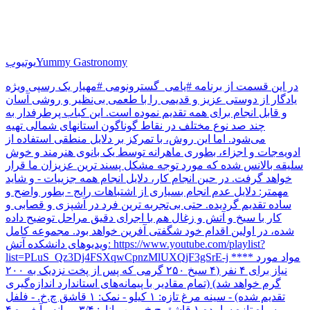
Yummy Gastronomy
یوتیوب
در این قسمت از برنامه #یامی_گسترونومی #مهیار یک رسپی ویژه
یادگار از دوستی عزیز و قدیمی را با طعمی بی‌نظیر و روشی آسان
و قابل انجام برای همه تقدیم نموده است. این کباب پرطرفدار به
چند صد نوع مختلف در نقاط گوناگون استانهای شمالی تهیه
می‌شود. اما این روش، با تمرکز بر دلایل منطقی استفاده از
ادویه‌جات و اجزاء، بطوری ماهرانه توسط یک بانوی هنرمند و خوش
سلیقه بالانس شده که مورد توجه مشکل پسند ترین عزیزان ما قرار
خواهد گرفت. در حین انجام کار، دلایل انجام همه جزییات - و شاید
مهمتر: دلایل عدم انجام بسیاری از اشتباهات رایج - بطور واضح و
ساده تقدیم گردیده. حتی بی‌تجربه ترین فرد در آشپزی و قصابی و
کار با سیخ و آتش و زغال هم با اجرای دقیق مراحل توضیح داده
شده، در اولین اقدام خود شگفتی آفرین خواهد بود. مجموعه کامل
ویدیوهای دانشکده آتش: https://www.youtube.com/playlist?
list=PLuS_Qz3Dj4FSXqwCpnzMlUXQjF3gSrE-j **** مواد مورد
نیاز برای ۴ نفر (۴ سیخ ۲۵۰ گرمی که پس از پخت نزدیک به ۲۰۰
گرم خواهد شد) (تمام مقادیر با پیمانه‌های استاندارد اندازه‌گیری
تقدیم شده) - سینه مرغ تازه: ۱ کیلو - نمک: ۱ قاشق چ.خ. - فلفل
سیاه تازه ساییده ۱ قاشق چ.خ. - رب انار: ۳/۴ پیمانه - آبغوره ۴