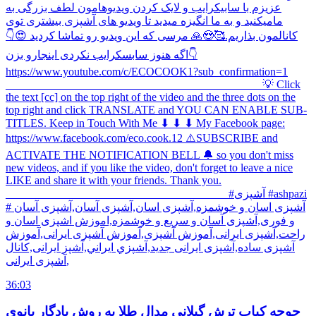
عزیزم با سابیکرایب و لایک کردن ویدیوهامون لطف بزرگی به
مامیکنید و به ما انگیزه میدید تا ویدیو های آشپزی بیشتری توی
کانالمون بذاریم.🥰😍🙏 مرسی که این ویدیو رو تماشا کردید 😍👇
اگه هنوز سابسکرایب نکردی اینجارو بزن👇
https://www.youtube.com/c/ECOCOOK1?sub_confirmation=1
_____________________________________________ 💡 Click
the text [cc] on the top right of the video and the three dots on the
top right and click TRANSLATE and YOU CAN ENABLE SUB-
TITLES. Keep in Touch With Me ⬇ ⬇ ⬇ My Facebook page:
https://www.facebook.com/eco.cook.12 ⚠️SUBSCRIBE and
ACTIVATE THE NOTIFICATION BELL 🔔 so you don't miss
new videos, and if you like the video, don't forget to leave a nice
LIKE and share it with your friends. Thank you.
_______________________________________ #آشپزی #ashpazi
# آشپزی اسان و خوشمزه,آشپزی اسان,آشپزی آسان,آشپزی آسان
و فوری,آشپزی آسان و سریع و خوشمزه,اموزش اشپزی اسان و
راحت,آشپزی ایرانی,آموزش آشپزی,آموزش آشپزی ایرانی,آموزش
آشپزی ساده,آشپزی ایرانی جدید,آشپزي ايراني,آشپز ایرانی,کانال
آشپزی ایرانی,
36:03
جوجه کباب ترش گیلانی مدال طلا به روش یادگار بانوی