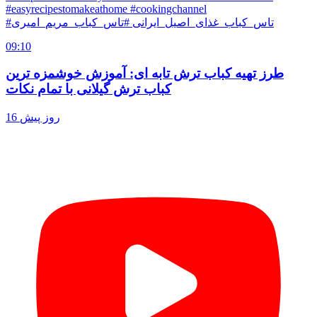
#easyrecipestomakeathome #cookingchannel
#تاس_کباب_غذای_اصیل_ایرانی #تاس_کباب_مریم_امیری
09:10
طرز تهیه کباب ترش تابه ای: آموزش خوشمزه ترین
کباب ترش گیلانی با تمام نکات
16 روز پیش