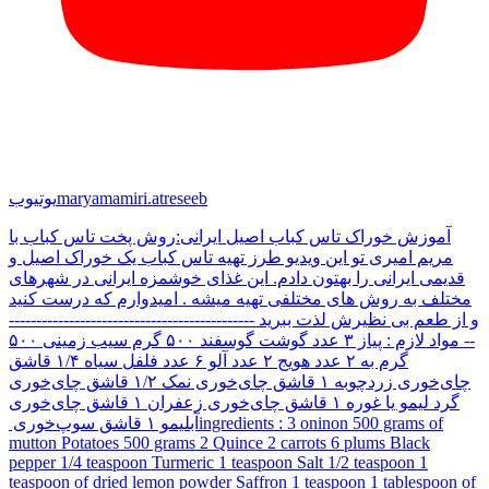
maryamamiri.atreseeb
یوتیوب
آموزش خوراک تاس کباب اصیل ایرانی:روش پخت تاس کباب با
مریم امیری تو این ویدیو طرز تهیه تاس کباب یک خوراک اصیل و
قدیمی ایرانی را بهتون دادم. این غذای خوشمزه ایرانی در شهرهای
مختلف به روش های مختلفی تهیه میشه . امیدوارم که درست کنید
و از طعم بی نظیرش لذت ببرید ---------------------------------------------
-- مواد لازم : پیاز ۳ عدد گوشت گوسفند ۵۰۰ گرم سیب زمینی ۵۰۰
گرم به ۲ عدد هویج ۲ عدد آلو ۶ عدد فلفل سیاه ۱/۴ قاشق
چای‌خوری زردچوبه ۱ قاشق چای‌خوری نمک ۱/۲ قاشق چای‌خوری
گرد لیمو یا غوره ۱ قاشق چای‌خوری زعفران ۱ قاشق چای‌خوری
آبلیمو ۱ قاشق سوپ‌خوری ‏ingredients : ‏3 oninon ‏500 grams of
mutton ‏Potatoes 500 grams ‏2 Quince ‏2 carrots ‏6 plums ‏Black
pepper 1/4 teaspoon ‏Turmeric 1 teaspoon ‏Salt 1/2 teaspoon ‏1
teaspoon of dried lemon powder ‏Saffron 1 teaspoon ‏1 tablespoon of