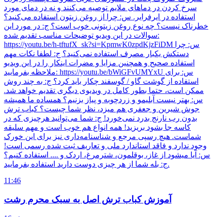
سرخ کردن در دماهای ملایم توصیه می‌کنند و نه در دمای مورد
استفاده در ایرفرایر. س: چرا از روغن زیتون استفاده می‌کنید؟
خطرناک نیست؟ چه نوع روغن زیتونی خوب است؟ ج: در مورد این
سوالات در این ویدیو توضیحات مناسب تقدیم شده:
https://youtu.be/h-tftufX_sk?si=KpmwK0zpdKjzFiDM س: چرا
دستکش یکبار مصرف استفاده نمی‌کنید؟ ج: لطفا نکات مهم
استفاده صحیح و همچنین مزایا و مضرات اینکار را در این ویدیو
ملاحظه بفرمایید: https://youtu.be/bWiGFvUMYxU س: برای
استفاده از گوشت گاو / گوسفند چکار باید کرد؟ ج: به چند روش
ممکن است، حتما بطور کامل در ویدیوی دیگری تقدیم خواهد شد.
س: بهتر نیست آبلیمو و زردچوبه و پیاز بزنیم؟ همساده ما همیشه
جوش شیرین و جعفری هم میزد، نظر شما چیست؟ کباب ترش
بدون رب نارنج بدرد نمی‌خورد! ج: شما می‌توانید هرچیزی که در
کاسه جا بشود بریزید! همه انواع هم خوب است و مهم سلیقه
شماست. هیچ رسپی مرجع و شناسنامه‌داری نیز برای این خورک
وجود ندارد و فاقد استاندارد ملی و تعاریف ثبت شده رسمی است!
س: آیا میشود از غاز، بوقلمون، شترمرغ، اردک و .... استفاده کنیم؟
ج: بله شما از هر چیزی دوست دارید استفاده بفرمایید.
11:46
آموزش کباب ترش اصل به سبک محرم رشت