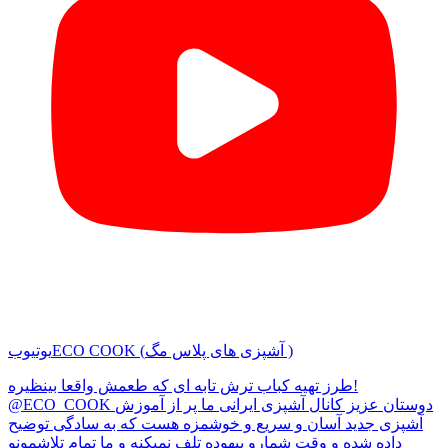
ECO COOK (آشپزی های پلاس مگ )
یوتیوب
طرز تهیه کباب ترش تابه ای که طعمش واقعا بینظیره!
@ECO_COOK دوستان عزیز کانال آشپزی ایرانی ما پر از آموزش
آشپزی جدید آسان و سریع و خوشمزه هست که به سادگی توضیح
داده شده و وقت شمارو بیهوده تلف نمیکنه و ما تمام تلاشمونو