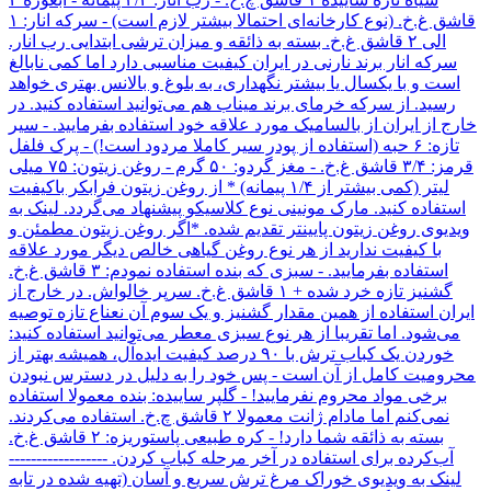
قاشق غ.خ. (نوع کارخانه‌ای احتمالا بیشتر لازم است) - سرکه انار: ۱
الی ۲ قاشق غ.خ. بسته به ذائقه و میزان ترشی ابتدایی رب انار.
سرکه انار برند نارنی در ایران کیفیت مناسبی دارد اما کمی نابالغ
است و با یکسال یا بیشتر نگهداری، به بلوغ و بالانس بهتری خواهد
رسید. از سرکه خرمای برند میناب هم می‌توانید استفاده کنید. در
خارج از ایران از بالسامیک مورد علاقه خود استفاده بفرمایید. - سیر
تازه: ۶ حبه (استفاده از پودر سیر کاملا مردود است!) - پرک فلفل
قرمز: ۳/۴ قاشق غ.خ. - مغز گردو: ۵۰ گرم - روغن زیتون: ۷۵ میلی
لیتر (کمی بیشتر از ۱/۴ پیمانه) * از روغن زیتون فرابکر باکیفیت
استفاده کنید. مارک مونینی نوع کلاسیکو پیشنهاد می‌گردد. لینک به
ویدیوی روغن زیتون پایینتر تقدیم شده. *اگر روغن زیتون مطمئن و
با کیفیت ندارید از هر نوع روغن گیاهی خالص دیگر مورد علاقه
استفاده بفرمایید. - سبزی که بنده استفاده نمودم: ۳ قاشق غ.خ.
گشنیز تازه خرد شده + ۱ قاشق غ.خ. سرپر خالواش. در خارج از
ایران استفاده از همین مقدار گشنیز و یک سوم آن نعناع تازه توصیه
می‌شود. اما تقریبا از هر نوع سبزی معطر می‌توانید استفاده کنید:
خوردن یک کباب ترش با ۹۰ درصد کیفیت ایده‌آل، همیشه بهتر از
محرومیت کامل از آن است - پس خود را به دلیل در دسترس نبودن
برخی مواد محروم نفرمایید! - گلپر ساییده: بنده معمولا استفاده
نمی‌کنم اما مادام ژانت معمولا ۲ قاشق چ.خ. استفاده می‌کردند.
بسته به ذائقه شما دارد! - کره طبیعی پاستوریزه: ۲ قاشق غ.خ.
آب‌کرده برای استفاده در آخر مرحله کباب کردن. ------------------
لینک به ویدیوی خوراک مرغ ترش سریع و آسان (تهیه شده در تابه