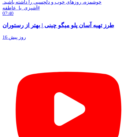
خوشمزه، روزهای خوب و دلچسبی را داشته باشید.
#آشپزی_با_عاطفه
07:40
طرز تهیه آسان پلو میگو چینی | بهتر از رستوران
16 روز پیش