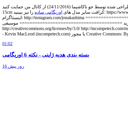
آسان شناور بسازیم (کانو) طراحی شده توسط جو ناکاشیما (24/11/2016) از کانال من حمایت کنید https://www.patreon.com/jonakashima ◆ سطح دشواری: ساده ◆ کاغذ من: 15cm x
15cm کرافت سایر مدل های
اوریگامی ساده
را نیز ببینید: https://www.youtube.com/playlist?list=PL83B4618216D7989B وب سایت: http://jonakashima.com.br فیس بوک: http://www.facebook.com/JoOrigami
اینستاگرام: http://instagram.com/jonakashima ======================================== استفاده تجاری بدون اجازه کتبی قبلی از نویسنده مجاز نیست. لطفاً برای درخواست مجوز تجاری با
====================== موسیقی: Moon Lounge Omicron Prime کوین مک‌لئود (incompetech.com) دارای مجوز Creative Commons: توسط Attribution 3.0
http://creativecommons.org/licen شروع های خوب Jingle Punks - کتابخانه صوتی YouTube. Moon Lounge Omicron Prime
Creative Commons: By Attributio/)
01:02
بسته بندی هدیه ژاپنی - نکته 6 اوریگامی
16 روز پیش