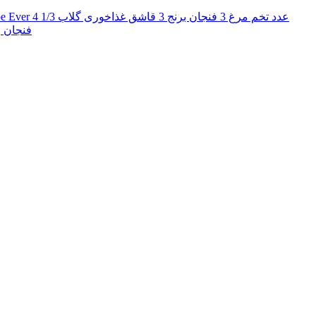
فنجان روغن زعفران ب