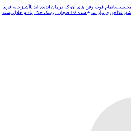
مان اندیده اید باآشپزخانه فریبا The Best Tahchin Recipe Ever 4 عدد تخم مرغ 3 فنجان برنج 3 قاشق غذاخوری گلاب 1/3