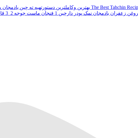
بهترین وکاملترین دستورتهیه ته چین بادمجان مجلسی،باتمام فوت وفن های آن،که در
ادمجان نمک پودر دارچین 1 فنجان ماست جوجه 2_3 قاشق غذاخوری پیاز سرخ شده 1/2 فنجان زرشک خلال بادام خلال پسته