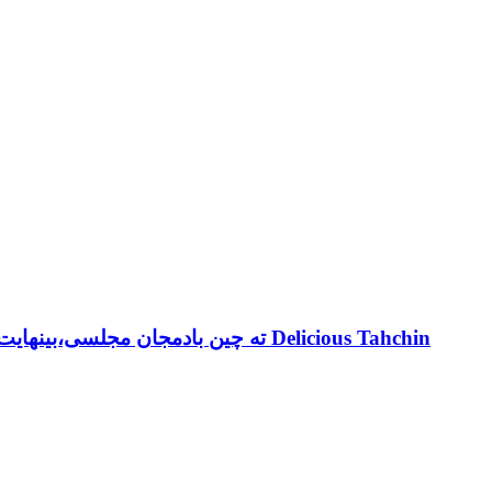
ته چین بادمجان مجلسی،بینهایت خوشمزه ولذیذ،باتمام فوت وفن های آن باآشپزخانه فریبا Delicious Tahchin