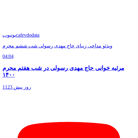
cafevdodata
یوتیوب
ویدئو مداحی زیبای حاج مهدی رسولی شب ششم محرم
04:04
مرثیه خوانی حاج مهدی رسولی در شب هفتم محرم
۱۴۰۰
1123 روز پیش