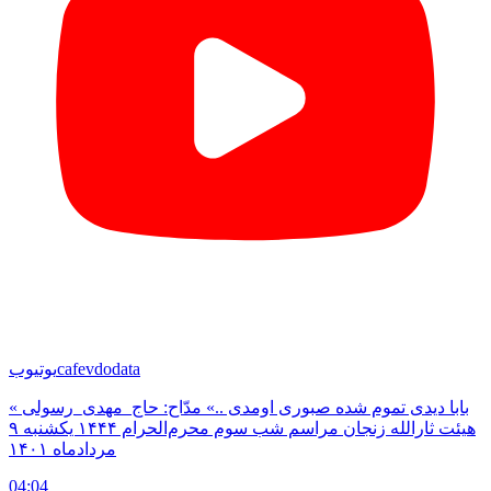
cafevdodata
یوتیوب
« بابا دیدی تموم شده صبوری اومدی ..» مدّاح: حاج_مهدی_رسولی
هیئت ثارالله زنجان مراسم شب سوم محرم‌الحرام ۱۴۴۴ یکشنبه ۹
مردادماه ۱۴۰۱
04:04