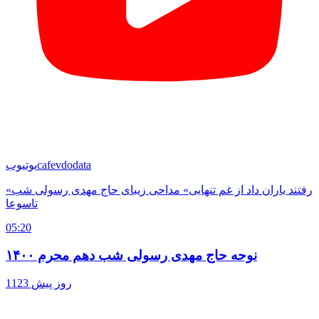
cafevdodata
یوتیوب
«رفتند یاران داد از غم تنهایی» مداحی زیبای حاج مهدی رسولی شب
تاسوعا
05:20
نوحه حاج مهدی رسولی شب دهم محرم ۱۴۰۰
1123 روز پیش