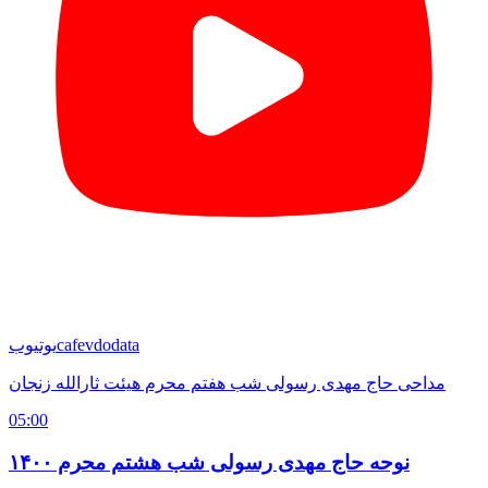
cafevdodata
یوتیوب
مداحی حاج مهدی رسولی شب هفتم محرم هیئت ثارالله زنجان
05:00
نوحه حاج مهدی رسولی شب هشتم محرم ۱۴۰۰