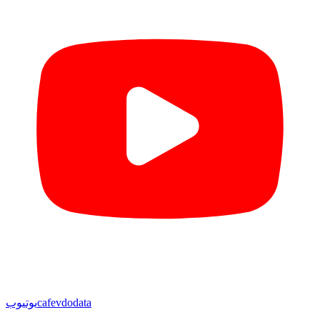
cafevdodata
یوتیوب