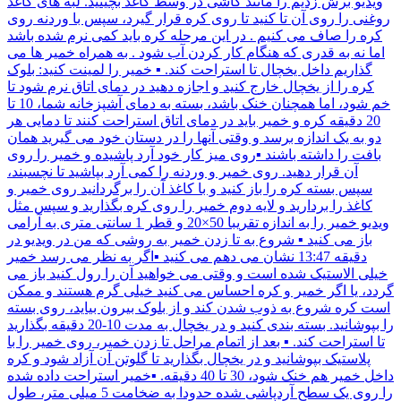
ویدیو برش زدیم را مانند کاشی در وسط کاغذ بچینید. لبه های کاغذ
روغنی را روی آن تا کنید تا روی کره قرار گیرد، سپس با وردنه روی
کره را صاف می کنیم . در این مرحله کره باید کمی نرم شده باشد
اما نه به قدری که هنگام کار کردن آب شود . به همراه خمیر ها می
گذاریم داخل یخچال تا استراحت کند. ▪︎ خمیر را لمینت کنید: بلوک
کره را از یخچال خارج کنید و اجازه دهید در دمای اتاق نرم شود تا
خم شود، اما همچنان خنک باشد، بسته به دمای آشپزخانه شما، 10 تا
20 دقیقه کره و خمیر باید در دمای اتاق استراحت کنند تا دمایی هر
دو به یک اندازه برسد و وقتی آنها را در دستان خود می گیرید همان
بافت را داشته باشند ▪︎روی میز کار خود آرد پاشیده و خمیر را روی
آن قرار دهید. روی خمیر و وردنه را کمی آرد بپاشید تا نچسبند،
سپس بسته کره را باز کنید و با کاغذ آن را برگردانید روی خمیر و
کاغذ را بردارید و لایه دوم خمیر را روی کره بگذارید و سپس مثل
ویدیو خمیر را به اندازه تقریبا 50×20 و قطر 1 سانتی متری به آرامی
باز می کنید ▪︎ شروع به تا زدن خمیر به روشی که من در ویدیو در
دقیقه 13:47 نشان می دهم می کنید ▪︎اگر به نظر می رسد خمیر
خیلی الاستیک شده است و وقتی می خواهید آن را رول کنید باز می
گردد، یا اگر خمیر و کره احساس می کنید خیلی گرم هستند و ممکن
است کره شروع به ذوب شدن کند و از بلوک بیرون بیاید، روی بسته
را بپوشانید. بسته بندی کنید و در یخچال به مدت 10-20 دقیقه بگذارید
تا استراحت کند. ▪︎ بعد از اتمام مراحل تا زدن خمیر، روی خمیر را با
پلاستیک بپوشانید و در یخچال بگذارید تا گلوتن آن آزاد شود و کره
داخل خمیر هم خنک شود، 30 تا 40 دقیقه. ▪︎خمیر استراحت داده شده
را روی یک سطح آردپاشی شده حدودا به ضخامت 5 میلی متر، طول