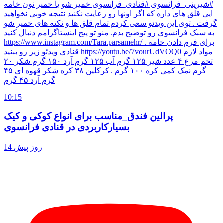
#شیرینی_فرانسوی #قنادی_فرانسوی خمیر شو یا خمیر نون خامه
ایی قلق های داره که اگر اونها رو رعایت نکنید نتیجه خوبی نخواهید
گرفت . توی این ویدئو سعی کردم تمام قلق ها و نکته های خمیر شو
به سبک فرانسوی رو توضیح بدم. منو تو پیج اینستاگرامم دنبال کنید
https://www.instagram.com/Tara.parsamehr/ . برای فرم دادن خامه
قنادی ویدئو زیر رو ببنید https://youtu.be/7vourUdVOQ0 مواد لازم
تخم مرغ ۴ عدد شیر ۱۲۵ گرم آب ۱۲۵ گرم آرد ۱۵۰ گرم شکر ۲۰
گرم نمک کمی کره ۱۰۰ گرم . کرکلین ۳۸ کره شکر قهوه ای ۴۵
گرم آرد ۴۵ گرم
10:15
پرالین فندق_مناسب برای انواع کوکی و کیک
بسیار‌کاربردی در قنادی فرانسوی
14 روز پیش