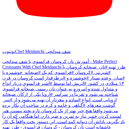
Chef Meidanchi شف میدانچی
یوتیوب
آموزش نان کروسان فرانسوی با شف میدانچی - Make Perfect
Croissants With Chef Meidanchi طرز تهیه #نان_صبحانه کروسان یا
#شیرینی #کروسان #فرانسوی که یک #صبحانه_خوشمزه یا
#میان_وعده بسیار #خوشمزه و #پرطرفدار است کروسان در قرن
۱۳ میلادی در کشور #اتریش اما توسط #اشپز فرانسویِ دربار ابداع
و متداول شده و امروزه به عنوان نان رسمی صبحانه فرانسوی
شناخته می‌شود و تقریباً در سراسر #اروپا یکی از ارکان صبحانه
اروپایی است. انواع #ساده و مغزدار آن تهیه می‌شود و از #پنیر
گوشت مغزهای #گیاهی و خامه و کرم در ساخت آن بکار برده
می‌شود واقعا هیچ چیز بهتر از یک کروسان تازه پخته نیست. هنر
لمینت کردن خمیر نیاز به تمرین و صبر دارد، اما هنگامی که آن را
یاد بگیرید، پاداش آن دیوانه کنند است. این دستور پخت واقعاً یک کار
عاشقانه است نان کروسان - کروسان فرانسوی - طرز تهیه