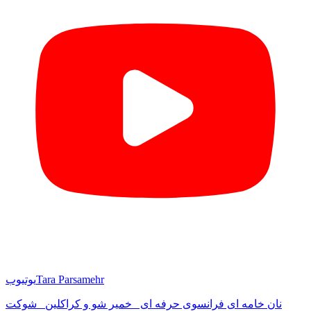
Tara Parsamehr
یوتیوب
نان خامه ای فرانسوی حرفه ای _خمیر شو و کراکلین _شوکت