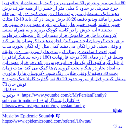
60 سانتی متر و عرض 30 سانتی متر باز کنید. با استفاده از چاقوی یا
چرخ شیرینی بر حدود 5 میلی متر از خمیر را از همه طرف برش
دهید تا یک مستطیل تمیز و لبه صاف درست کنید. ▪︎در این مرحله
خمیر را مانند ویدیو دقیقه18:20 برش بزنید. در کل باید 10-12 مثلث
خمیر داشته باشید. خمیر ها را مثل من فرم دهید و روی سینی فر
بچینید ▪︎ آب جوش را در کاسه کوچک بریزید و به همراه سینی
کروسان داخل فر خاموش قرار دهید (این کار محیطی مرطوب
برای پخت کروسان ایجاد می کند). اجازه دهید تا کروسان ها پف کند
و وقتی سینی فر را تکان می دهید کمی مثل ژله تکان بخورد،مدت
استراحت 1 ساعت ▪︎رومال کروسان ها را می زنیم ▪︎ در طبقه
وسط فر / در دمای 350 درجه فارنهایت (180 درجه سانتیگراد)فر را
از قبل گرم کنید. اگر یک ظرف آب جوش در کف فر قرار دهید؛ این
به ایجاد بخار در هنگام پخت کروسان ها کمک می کند. مدت زمان
پخت 30 دقیقه تا وقتی طلایی رنگ شود. ▪︎کروسان ها را به توری
منتقل کنید و قبل از سرو، حدود 20 دقیقه بگذارید کاملا خنک شوند. ▪︎
نوش جان 🥰
____________________________________________ 🔆کانال
یوتیوب 🔆 https://www.youtube.com/c/MyPersianFamily?
sub_confirmation=1 🔅کانال اینستاگرام 🔅
https://www.instagram.com/my.persian.family
________________________________________________ 🎼🔱
Music by Epidemic Sound🔱 🎼
https://www.epidemicsound.com/referral/16wtnu/
________________________________________________ ♡ به