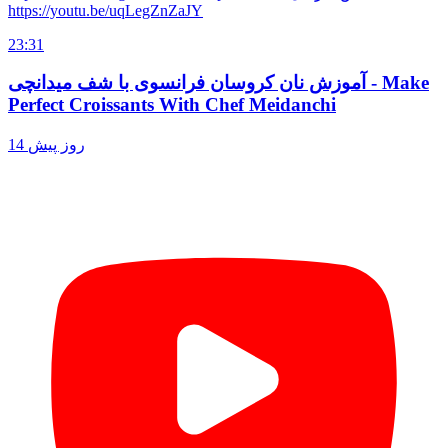
https://youtu.be/uqLegZnZaJY
23:31
آموزش نان کروسان فرانسوی با شف میدانچی - Make
Perfect Croissants With Chef Meidanchi
14 روز پیش