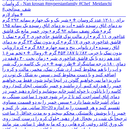
کرواسان - Nan krosan #mypersianfamily #Chef_Meidanchi
#شف_میدانچی
____________________________________________ ⚜️مواد لازم
برای ۱۰-۱۲ عدد کروسان ⚜️ ▪︎ شیر یک و یک چهارم پیمانه ۲۹۲ گرم
به دمای اتاق رسیده باشد ▪︎ آب به دمای اتاق رسیده یک پیمانه ۱۹۵
گرم ▪︎ شکر نصف پیمانه ۹۲ گرم ▪︎ پودر خمیر مایع یک قاشق
غذاخوری ۱۱ گرم ▪︎ آرد مالت نوک قاشق چای‌خوری ۲ گرم ▪︎ نمک ۱
قاشق غذاخوری خوری ۱۷ گرم ▪︎ کره بدون نمک ۲۳ گرم به دمای
اتاق رسیده ▪︎ ارد نانوایی پنج و سه چهارم ۸۸۶ گرم ▪︎ کره اروپایی
بدون نمک با چربی ۸۲٪ تا ۸۷٪ ۴۵۳ گرم ⚜️رومال ⚜️ ▪︎ تخم مرغ ۱
عدد هم زده با یک قاشق غذاخوری شیر ▪︎ زمان پخت ۳۰ دقیقه در
دمای ۱۸۰ درجه سانتیگراد ⚜️طرز تهیه ⚜️ ▪︎ در یک کاسه بزرگ، شیر
و آب را با هم مخلوط کنید. آرد، شکر، نمک، مخمر، مالت و کره را
اضافه کنید و با دست مخلوط کنید ، سپس به شکل یک توپ در
بیاورید (ما نمی‌خواهیم گلوتن در اینجا تولید شود، فقط می‌خواهیم
خمیر را هیدراته کنیم. آرد بپاشید و خمیر یکدستی ایجاد کنید). روی
کاسه را با نایلون یا حوله آشپزخانه بپوشانید و اجازه دهید خمیر در
دمای اتاق استراحت کند تا 2 برابر شود حدود 1 ساعت بستگی به
دمای آشپزخانه شما دارد. ▪︎ سپس خمیر را به دو قسمت مساوی
تقسیم کنید و هر قسمت را به اندازه 20×30 سانتی متر باز کنید و
خمیر را با پوشش پلاستیکی محکم بپیچید و به مدت حداقل 3 ساعت
ترجیحاً یک شب در یخچال قرار دهید. ▪︎بلوک کره را درست کنید: روی
یک ورق کاغذ روغنی کره هایی رو که ما به قطر 1 سانتی متر مانند