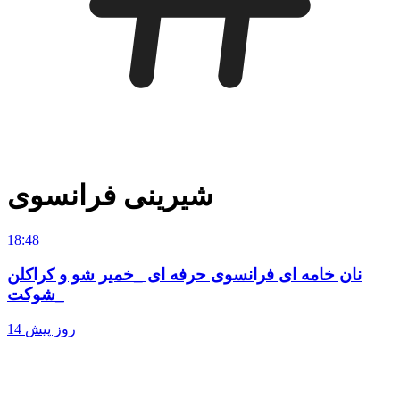
شیرینی فرانسوی
18:48
نان خامه ای فرانسوی حرفه ای _خمیر شو و کراکلن
_شوکت
14 روز پیش