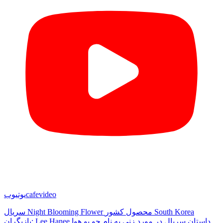
cafevideo
یوتیوب
سریال Night Blooming Flower محصول کشور South Korea
بازیگران: Lee Hanee داستان سریال در مورد زنی به نام چو یو هوا