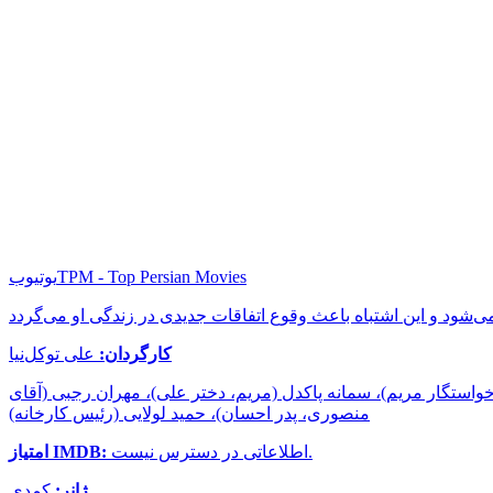
TPM - Top Persian Movies
یوتیوب
کارگردان:
علی توکل‌نیا
خواستگار مریم)، سمانه پاکدل (مریم، دختر علی)، مهران رجبی (آقای
منصوری، پدر احسان)، حمید لولایی (رئیس کارخانه)
اطلاعاتی در دسترس نیست.
امتیاز IMDB:
ژانر:
کمدی