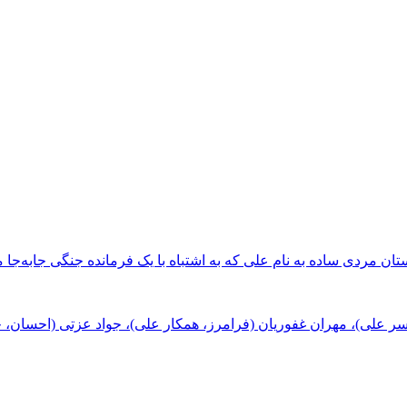
مسر علی)، مهران غفوریان (فرامرز، همکار علی)، جواد عزتی (احسان، 