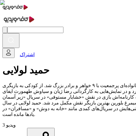
اشتراک
حمید لولایی
حمید لولایی، بازیگر سرشناس ایرانی، در ۳ دی ۱۳۳۴ در محله عشرت‌آباد تهران به دنیا آمد. او اصالتاً اهل بندر کیاشهر گیلان است و در خانواده‌ای پرجمعیت با ۹ خواهر و برادر بزرگ شد. از کودکی به بازیگری
ی ساده برای هم‌محله‌ای‌ها، استعداد خود را نشان داد. فعالیت حرفه‌ای‌اش را از سال ۱۳۵۸ با تئاتر آغاز کرد و در نمایش‌هایی به کارگردانی رضا ژیان و سیاوش طهمورث ایفای
 نقطه عطف کارنامه‌اش بازی در نقش «خشایار مستوفی» در سریال «زیر آسمان
که شهرت فراوانی برایش به ارمغان آورد. او برای بازی در فیلم «چند می‌گیری گریه کنی» در سال ۱۳۸۴، برنده سیمرغ بلورین بهترین بازیگر نقش مکمل مرد شد. حمید لولایی در سال
آفرینی‌هایش در سریال‌های کمدی مانند «خانه به دوش» و «مسافران» در
یادها مانده است.
3 ویدیو