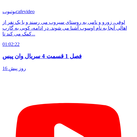
cafevideo
یوتیوب
لوفی، زورو و نامی به روستای سیروپ می رسند و با یک نفر از
اهالی آنجا به نام اوسوپ آشنا می‌ شوند. در ادامه، کوبی به گارپ
کمک می کند تا...
01:02:22
فصل 1 قسمت 4 سریال وان پیس
16 روز پیش