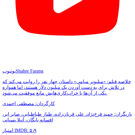
Shahre Farang
یوتیوب
خلاصه فیلم: «میلیونر میامی» داستان چهار نفر را روایت می‌کند که
در تلاش برای به دست آوردن یک میلیون دلار هستند، اما همواره
یکی از آن‌ها با خراب‌کاری‌هایش مانع موفقیت می‌شود.
کارگردان: مصطفی احمدی
بازیگران: حمید فرخ‌نژاد، علی قربان‌زاده، طناز طباطبایی، صابر ابر،
افسانه بایگان، آتیلا پسیانی
امتیاز IMDB: ۵٫۹