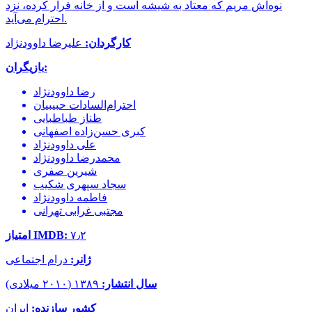
نوه‌اش مریم که معتاد به شیشه است و از خانه فرار کرده، نزد
احترام می‌آید.
کارگردان:
علیرضا داوودنژاد
بازیگران:
رضا داوودنژاد
احترام‌السادات حبیبیان
طناز طباطبایی
کبری حسن‌زاده اصفهانی
علی داوودنژاد
محمدرضا داوودنژاد
شیرین صفری
سجاد سپهری شکیب
فاطمه داوودنژاد
مجتبی غرابی تهرانی
۷٫۲
امتیاز IMDB:
ژانر:
درام اجتماعی
سال انتشار:
۱۳۸۹ (۲۰۱۰ میلادی)
کشور سازنده:
ایران