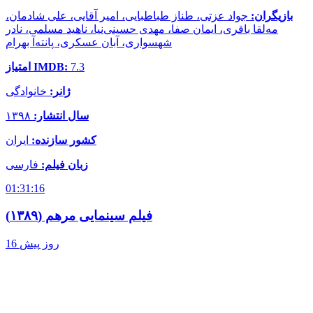
بازیگران:
جواد عزتی، طناز طباطبایی، امیر آقایی، علی شادمان،
مه‌لقا باقری، ایمان صفا، مهدی حسینی‌نیا، ناهید مسلمی، نادر
شهسواری، آبان عسکری، پانته‌آ بهرام
7.3
امتیاز IMDB:
ژانر:
خانوادگی
سال انتشار:
۱۳۹۸
کشور سازنده:
ایران
زبان فیلم:
فارسی
01:31:16
فیلم سینمایی مرهم (۱۳۸۹)
16 روز پیش