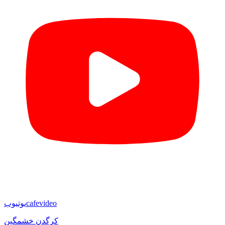
cafevideo
یوتیوب
کرگدن خشمگین