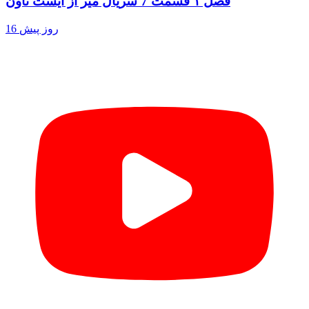
فصل ۱ قسمت 7 سریال میر از ایست تاون
16 روز پیش