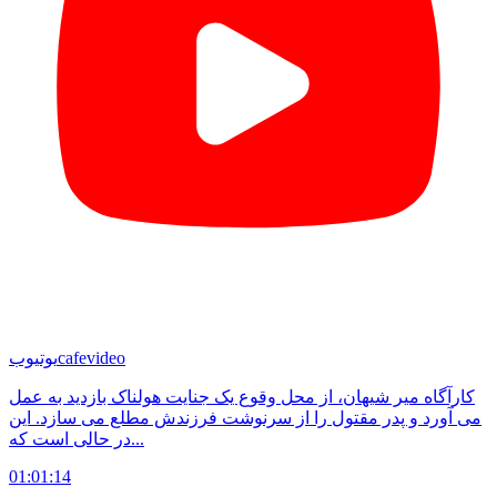
cafevideo
یوتیوب
کارآگاه میر شیهان، از محل وقوع یک جنایت هولناک بازدید به عمل
می آورد و پدر مقتول را از سرنوشت فرزندش مطلع می سازد. این
در حالی است که...
01:01:14