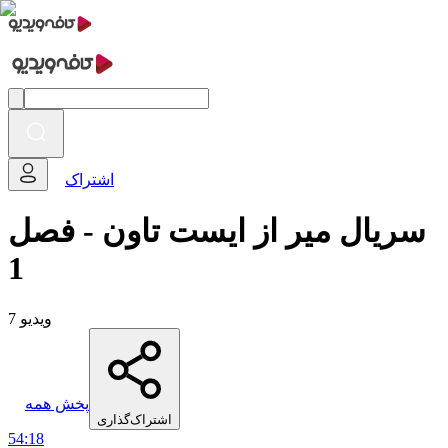
اشتراک
سریال میر از ایست تاون - فصل
1
7 ویدیو
پخش همه
اشتراک‌گذاری
54:18