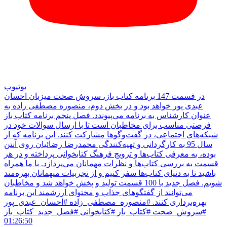
یوتیوب
در قسمت 147 برنامه کتاب باز، سروش صحت میزبان احسان
عبدی پور خواهد بود و در بخش دوم، منصوره مصطفی زاده به
عنوان کارشناس به برنامه می‌پیوندد. فصل پنجم برنامه کتاب باز
فرصتی مناسب برای مخاطبان است تا با ارسال سوالات خود در
شبکه‌های اجتماعی، در گفت‌وگوها مشارکت کنند. این برنامه که از
سال 95 به کارگردانی و تهیه‌کنندگی محمدرضا رضائیان روی آنتن
بوده، به معرفی کتاب‌ها و ترویج فرهنگ کتابخوانی پرداخته و در هر
قسمت به بررسی کتاب‌ها و نظرات مهمانان می‌پردازد. با ما همراه
باشید تا به دنیای کتاب‌ها سفر کنیم و از تجربیات میهمانان بهره‌مند
شویم. فصل جدید با 100 قسمت تولید و پخش خواهد شد و مخاطبان
می‌توانند از گفتگوهای جذاب و محتوای ارزشمند این برنامه
بهره‌برداری کنند. #منصوره_مصطفی_زاده #احسان_عبدی_پور
#سروش_صحت #کتاب_باز #کتابخوانی #فصل_جدید_کتاب_باز
01:26:50