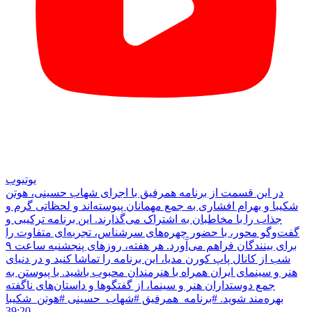
یوتیوب
در این قسمت از برنامه همرفیق با اجرای شهاب حسینی، هوتن
شکیبا و بهرام افشاری به جمع مهمانان پیوسته‌اند و لحظاتی گرم و
جذاب را با مخاطبان به اشتراک می‌گذارند. این برنامه ترکیبی و
گفت‌وگو محور، با حضور چهره‌های سرشناس، تجربه‌ای متفاوت را
برای بینندگان فراهم می‌آورد. هر هفته، روزهای پنجشنبه ساعت ۹
شب از کانال پاپ کورن مدیا، این برنامه را تماشا کنید و در دنیای
هنر و سینمای ایران همراه با هنرمندان محبوب باشید. با پیوستن به
جمع دوستداران هنر و سینما، از گفتگوها و داستان‌های ناگفته
بهره‌مند شوید. #برنامه_همرفیق #شهاب_حسینی #هوتن_شکیبا
39:20