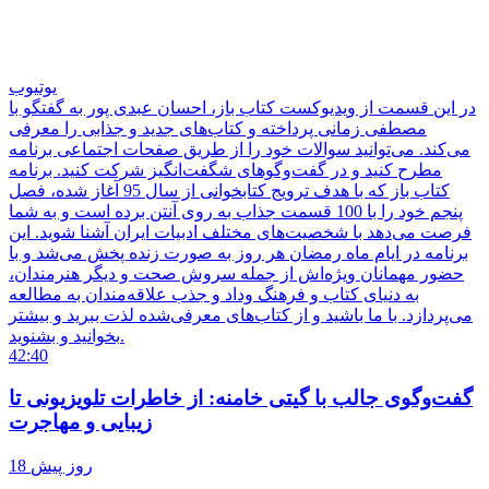
یوتیوب
در این قسمت از ویدیوکست کتاب باز، احسان عبدی پور به گفتگو با
مصطفی زمانی پرداخته و کتاب‌های جدید و جذابی را معرفی
می‌کند. می‌توانید سوالات خود را از طریق صفحات اجتماعی برنامه
مطرح کنید و در گفت‌وگوهای شگفت‌انگیز شرکت کنید. برنامه
کتاب باز که با هدف ترویج کتابخوانی از سال 95 آغاز شده، فصل
پنجم خود را با 100 قسمت جذاب به روی آنتن برده است و به شما
فرصت می‌دهد با شخصیت‌های مختلف ادبیات ایران آشنا شوید. این
برنامه در ایام ماه رمضان هر روز به صورت زنده پخش می‌شد و با
حضور مهمانان ویژه‌اش از جمله سروش صحت و دیگر هنرمندان،
به دنیای کتاب و فرهنگ وداد و جذب علاقه‌مندان به مطالعه
می‌پردازد. با ما باشید و از کتاب‌های معرفی‌شده لذت ببرید و بیشتر
بخوانید و بشنوید.
42:40
گفت‌وگوی جالب با گیتی خامنه: از خاطرات تلویزیونی تا
زیبایی و مهاجرت
18 روز پیش