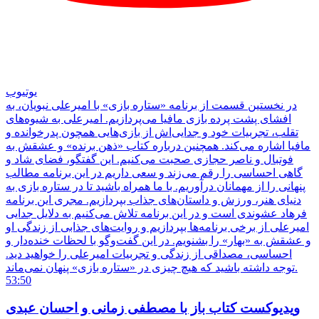
یوتیوب
در نخستین قسمت از برنامه «ستاره بازی» با امیرعلی نبویان، به
افشای پشت پرده بازی مافیا می‌پردازیم. امیرعلی به شیوه‌های
تقلب، تجربیات خود و جدایی‌اش از بازی‌هایی همچون پدرخوانده و
مافیا اشاره می‌کند. همچنین درباره کتاب «ذهن برنده» و عشقش به
فوتبال و ناصر حجازی صحبت می‌کنیم. این گفتگو، فضای شاد و
گاهی احساسی را رقم می‌زند و سعی داریم در این برنامه مطالب
پنهانی را از مهمانان درآوریم. با ما همراه باشید تا در ستاره بازی به
دنیای هنر، ورزش و داستان‌های جذاب بپردازیم. مجری این برنامه
فرهاد عشوندی است و در این برنامه تلاش می‌کنیم به دلایل جدایی
امیرعلی از برخی برنامه‌ها بپردازیم و روایت‌های جذابی از زندگی او
و عشقش به «بهار» را بشنویم. در این گفت‌وگو با لحظات خنده‌دار و
احساسی، مصداقی از زندگی و تجربیات امیرعلی را خواهید دید.
توجه داشته باشید که هیچ چیزی در «ستاره بازی» پنهان نمی‌ماند.
53:50
ویدیوکست کتاب باز با مصطفی زمانی و احسان عبدی