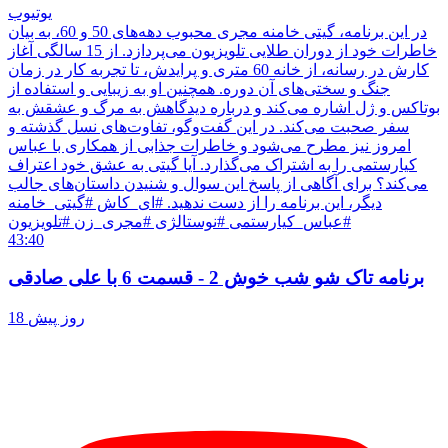
یوتیوب
در این برنامه، گیتی خامنه مجری محبوب دهه‌های 50 و 60، به بیان
خاطرات خود از دوران طلایی تلویزیون می‌پردازد. از 15 سالگی آغاز
کارش در رسانه، از خانه 60 متری و پرایدش، تا تجربه کار در زمان
جنگ و سختی‌های آن دوره. همچنین او به زیبایی و استفاده از
بوتاکس و ژل اشاره می‌کند و درباره دیدگاهش به مرگ و عشقش به
سفر صحبت می‌کند. در این گفت‌وگو، تفاوت‌های نسل گذشته و
امروز نیز مطرح می‌شود و خاطرات جذابی از همکاری با عباس
کیارستمی را به اشتراک می‌گذارد. آیا گیتی به عشق خود اعتراف
می‌کند؟ برای آگاهی از پاسخ این سوال و شنیدن داستان‌های جالب
دیگر، این برنامه را از دست ندهید. #ای_کاش #گیتی_خامنه
#عباس_کیارستمی #نوستالژی #مجری_زن #تلویزیون
43:40
برنامه تاک شو شب خوش 2 - قسمت 6 با علی صادقی
18 روز پیش