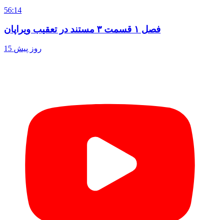
56:14
فصل ۱ قسمت ۳ مستند در تعقیب ویراپان
15 روز پیش