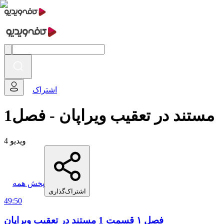
اشتراک
مستند در تعقیب ویراپان - فصل1
4 ویدیو
پخش همه
اشتراک‌گذاری
49:50
فصل ۱ قسمت 1 مستند در تعقیب ویراپان