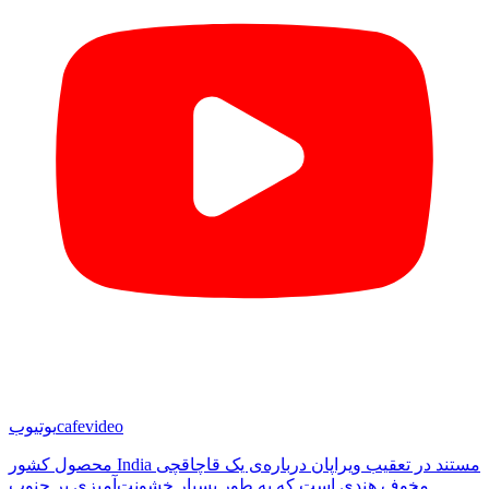
cafevideo
یوتیوب
محصول کشور India مستند در تعقیب ویراپان درباره‌ی یک قاچاقچی
مخوف هندی است که به طور بسیار خشونت‌آمیزی بر جنوب