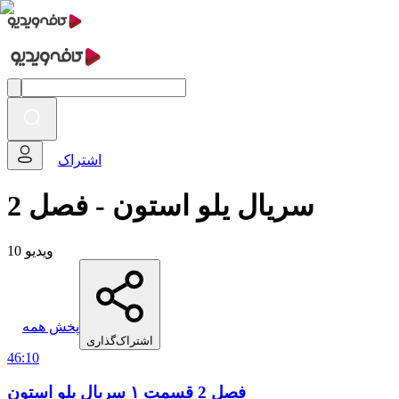
اشتراک
سریال یلو استون - فصل 2
10 ویدیو
پخش همه
اشتراک‌گذاری
46:10
فصل 2 قسمت ۱ سریال یلو استون