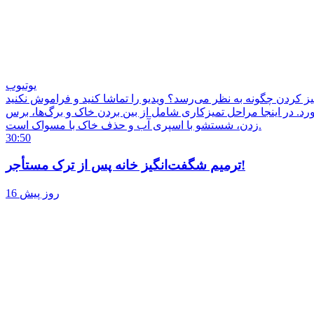
یوتیوب
ده شود! آیا کنجکاو هستید که این جام بعد از تمیز کردن چگونه به نظر می‌رسد؟ ویدیو را تماشا کنید و فراموش نکنید
د. در اینجا مراحل تمیزکاری شامل از بین بردن خاک و برگ‌ها، برس
زدن، شستشو با اسپری آب و حذف خاک با مسواک است.
30:50
ترمیم شگفت‌انگیز خانه پس از ترک مستأجر!
16 روز پیش