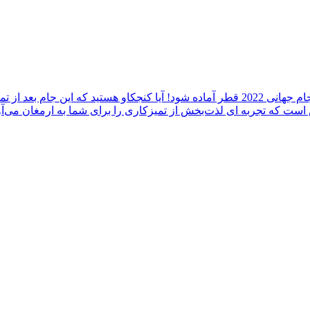
در این ویدیو، من کثیف‌ترین جام جهانی دنیا را تمیز می‌کنم تا برای جام جهانی 2022 قطر آما
ست که تجربه ای لذت‌بخش از تمیزکاری را برای شما به ارمغان می‌آور