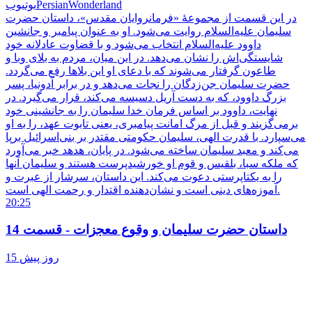
PersianWonderland
یوتیوب
در این قسمت از مجموعۀ «فرمانروایان مقدس»، داستان حضرت
سلیمان علیه‌السلام روایت می‌شود. او به عنوان پیامبر و جانشین
داوود علیه‌السلام انتخاب می‌شود و با قضاوت عادلانه خود
شایستگی‌اش را نشان می‌دهد. در این میان، مردم به بلای وبا و
طاعون گرفتار می‌شوند که با دعای او این بلاها رفع می‌گردد.
حضرت سلیمان جن‌زدگان را نجات می‌دهد و در برابر آدونیا، پسر
بزرگ داوود، که به دست آریل دسیسه می‌کند، قرار می‌گیرد. در
نهایت، داوود بر اساس فرمان خدا سلیمان را به جانشینی خود
برمی‌گزیند و قبل از مرگ امانت پیامبری، یعنی تابوت عهد، را به او
می‌سپارد. با قدرت الهی، سلیمان حکومتی مقتدر بر بنی‌اسرائیل برپا
می‌کند و معبد سلیمان ساخته می‌شود. در پایان، هدهد خبر می‌آورد
که ملکه سبا، بلقیس و قوم او خورشیدپرست هستند و سلیمان آنها
را به یکتاپرستی دعوت می‌کند. این داستان، سرشار از عبرت و
آموزه‌های دینی است و نشان‌دهنده اقتدار و رحمت الهی است.
20:25
داستان حضرت سلیمان و وقوع معجزات - قسمت 14
15 روز پیش