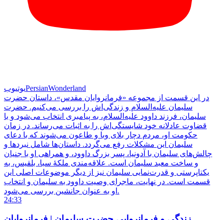
PersianWonderland
یوتیوب
در این قسمت از مجموعه «فرمانروایان مقدس»، داستان حضرت
سلیمان علیه‌السلام و زندگی‌اش را بررسی می‌کنیم. حضرت
سلیمان، فرزند داوود علیه‌السلام، به پیامبری انتخاب می‌شود و با
قضاوت عادلانه خود شایستگی‌اش را به اثبات می‌رساند. در زمان
حکومت او، مردم دچار بلای وبا و طاعون می‌شوند که با دعای
سلیمان این مشکلات رفع می‌گردد. داستان‌ها شامل نبردها و
چالش‌های سلیمان با آدونیا، پسر بزرگ داوود، و همراهی او با جنیان
و ساخت معبد سلیمان است. علاقه‌مندی ملکۀ سبا، بلقیس، به
یکتاپرستی و قدرت‌نمایی سلیمان نیز از دیگر موضوعات اصلی این
قسمت است. در نهایت، ماجرای وصیت داوود به سلیمان و انتخاب
او به عنوان جانشین بررسی می‌شود.
24:33
زندگی و فرمانروایی حضرت سلیمان | فرمانروایان