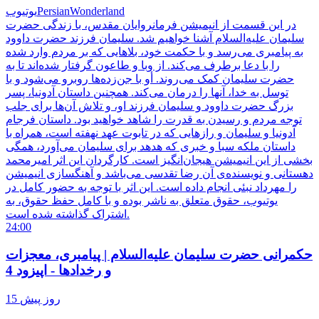
PersianWonderland
یوتیوب
در این قسمت از انیمیشن فرمانروایان مقدس، با زندگی حضرت
سلیمان علیه‌السلام آشنا خواهیم شد. سلیمان فرزند حضرت داوود
به پیامبری می‌رسد و با حکمت خود، بلاهایی که بر مردم وارد شده
را با دعا برطرف می‌کند. از وبا و طاعون گرفتار شده‌اند تا به
حضرت سلیمان کمک می‌روند. أو با جن‌زده‌ها روبرو می‌شود و با
توسل به خدا، آنها را درمان می‌کند. همچنین داستان آدونیا، پسر
بزرگ حضرت داوود و سلیمان فرزند او، و تلاش آن‌ها برای جلب
توجه مردم و رسیدن به قدرت را شاهد خواهید بود. داستان فرجام
آدونیا و سلیمان و رازهایی که در تابوت عهد نهفته است، همراه با
داستان ملکه سبا و خبری که هدهد برای سلیمان می‌آورد، همگی
بخشی از این انیمیشن هیجان‌انگیز است. کارگردان این اثر امیرمحمد
دهستانی و نویسنده‌ی آن رضا تقدسی می‌باشد و آهنگسازی انیمیشن
را مهرداد نبئی انجام داده است. این اثر با توجه به حضور کامل در
یوتیوب، حقوق متعلق به ناشر بوده و با کامل حفظ حقوق، به
اشتراک گذاشته شده است.
24:00
حکمرانی حضرت سلیمان علیه‌السلام | پیامبری، معجزات
و رخدادها - اپیزود 4
15 روز پیش