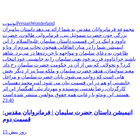
PersianWonderland
یوتیوب
مجموعه فرمانروایان مقدس به شما ارائه می‌دهد داستان پیامبران
بزرگی چون حضرت سموئیل نبی، فرمانروایی طالوت، حضرت
داوود و اینک در این قسمت داستان سلیمان علیه‌السلام را. این
انیمیشن شما را در میان اتفاقاتی همچون نجات مردم از وبا و
طاعون به دعای سلیمان و مواجهه با جن‌زده‌ها در می‌برد. شاهد
باشید چرا داوود فرزند خود یعنی سلیمان را به جانشینی خود انتخاب
کرد؟ و تحولاتی که پس از آن در حکومت حضرت سلیمان رخ داد.
معبد سولیمان، هدهد حضرت سلیمان و ملکه سبا نیز از دیگر بخش
هایی است که روایت می‌شود. پایان حضرت سلیمان و مراحل
جانشینی او هم در این قسمت بیان می شود. امیرمحمد دهستانی
کارگردان، رضا تقدسی نویسنده و مهرداد نبئی آهنگساز این اثر
هستند. این ویدئو با رعایت همه حقوق مؤلفین منتشر شده است.
23:40
انیمیشن داستان حضرت سلیمان | فرمانروایان مقدس:
قسمت دوم
15 روز پیش