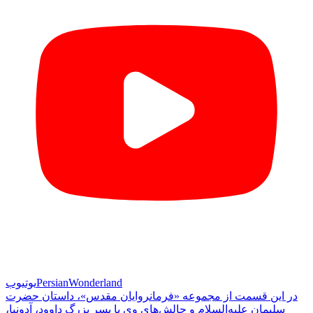
PersianWonderland
یوتیوب
در این قسمت از مجموعه «فرمانروایان مقدس»، داستان حضرت
سلیمان علیه‌السلام و چالش‌های وی با پسر بزرگ داوود، آدونیا،