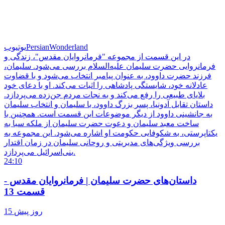
PersianWonderland
یوتیوب
در این قسمت از مجموعه "فرمانروایان مقدس"، زندگی و
فرمانروایی حضرت سلیمان علیه‌السلام بررسی می‌شود. سلیمان،
فرزند حضرت داوود، به عنوان پیامبر انتخاب می‌شود و با قضاوت
عادلانه خود، شایستگی پادشاهی را اثبات می‌کند. او با دعای خود
بلایای طبیعی را رفع می‌کند و به نجات مردم جن‌زده می‌پردازد.
داستان تقابل آدونیا، پسر بزرگ داوود، با سلیمان و انتخاب سلیمان
به جانشینی داوود از دیگر موضوعات این قسمت است. همچنین با
ساخت معبد سلیمان و دعوت حضرت سلیمان از ملکه سبا به
یکتاپرستی، به شکوفایی حکومت او اشاره می‌شود. این مجموعه به
بررسی ویژگی‌های مدیریتی و روحانی سلیمان در زمان اقتدار
بنی‌اسرائیل می‌پردازد.
24:10
داستان‌های حضرت سلیمان | فرمانروایان مقدس -
قسمت 13
15 روز پیش