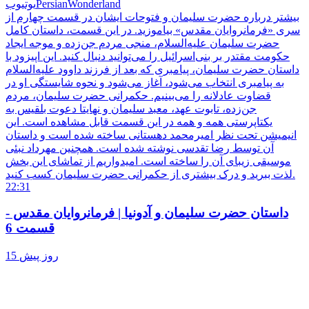
PersianWonderland
یوتیوب
بیشتر درباره حضرت سلیمان و فتوحات ایشان در قسمت چهارم از
سری «فرمانروایان مقدس» بیاموزید. در این قسمت، داستان کامل
حضرت سلیمان علیه‌السلام، منجی مردم جن‌زده و موجه ایجاد
حکومت مقتدر بر بنی‌اسرائیل را می‌توانید دنبال کنید. این اپیزود با
داستان حضرت سلیمان، پیامبری که بعد از فرزند داوود علیه‌السلام
به پیامبری انتخاب می‌شود، آغاز می‌شود و نحوه شایستگی او در
قضاوت عادلانه را می‌بینیم. حكمرانی حضرت سلیمان، مردم
جن‌زده، تابوت عهد، معبد سلیمان و نهایتا دعوت بلقيس به
يکتاپرستی همه و همه در این قسمت قابل مشاهده است. این
انیمیشن تحت نظر امیرمحمد دهستانی ساخته شده است و داستان
آن توسط رضا تقدسی نوشته شده است. همچنین مهرداد نبئی
موسیقی زیبای آن را ساخته است. امیدواریم از تماشای این بخش
لذت ببرید و درک بیشتری از حکمرانی حضرت سلیمان کسب کنید.
22:31
داستان حضرت سلیمان و آدونیا | فرمانروایان مقدس -
قسمت 6
15 روز پیش