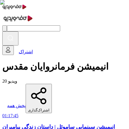
اشتراک
انیمیشن فرمانروایان مقدس
20 ویدیو
پخش همه
اشتراک‌گذاری
01:17:45
انیمیشن سینمایی ساموئل | داستان زندگی پیامبران