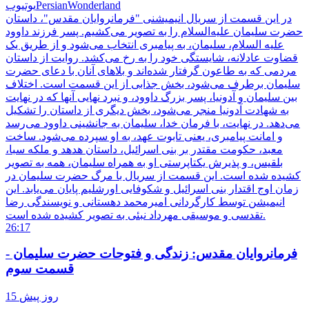
PersianWonderland
یوتیوب
در این قسمت از سریال انیمیشنی "فرمانروایان مقدس"، داستان
حضرت سلیمان علیه‌السلام را به تصویر می‌کشیم. پسر فرزند داوود
علیه السلام، سلیمان، به پیامبری انتخاب می‌شود و از طریق یک
قضاوت عادلانه، شایستگی خود را به رخ می‌کشد. روایت از داستان
مردمی که به طاعون گرفتار شده‌اند و بلاهای آنان با دعای حضرت
سلیمان برطرف می‌شود، بخش جذابی از این قسمت است. اختلاف
بین سلیمان و آدونیا، پسر بزرگ داوود، و نبرد نهایی آنها که در نهایت
به شهادت آدونیا منجر می‌شود، بخش دیگری از داستان را تشکیل
می‌دهد. در نهایت، با فرمان خدا، سلیمان به جانشینی داوود می‌رسد
و امانت پیامبری، یعنی تابوت عهد، به او سپرده می‌شود. ساخت
معبد، حکومت مقتدر بر بنی اسرائیل، داستان هدهد و ملکه سبا،
بلقیس، و پذیرش یکتاپرستی او به همراه سلیمان، همه به تصویر
کشیده شده است. این قسمت از سریال با مرگ حضرت سلیمان در
زمان اوج اقتدار بنی اسرائیل و شکوفایی اورشلیم پایان می‌یابد. این
انیمیشن توسط کارگردانی امیرمحمد دهستانی و نویسندگی رضا
تقدسی و موسیقی مهرداد نبئی به تصویر کشیده شده است.
26:17
فرمانروایان مقدس: زندگی و فتوحات حضرت سلیمان -
قسمت سوم
15 روز پیش