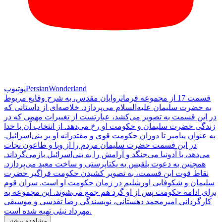
PersianWonderland
یوتیوب
قسمت 17 از مجموعه فرمانروایان مقدس، به شرح وقایع مربوط
به حضرت سلیمان علیه‌السلام می‌پردازد. خلاصه‌ای از داستانی که
در این قسمت به تصویر می‌کشد، عبارتست از تغییرات مهمی که در
زندگی حضرت سلیمان و حکومت او رخ می‌دهد. از انتخاب آن با خدا
به عنوان پیامبر تا دوران حکومت قوی و مقتدرانه او بر بنی‌اسرائیل.
در این قسمت حضرت سلیمان مردم را از وبا و طاعون نجات
می‌دهد، با آدونیا می‌جنگد و آرامش را به بنی‌اسرائیل بازمی‌گرداند.
همچنین به دعوت بلقيس به یکتاپرستی و ساخت معبد می‌پردازد.
نقاط قوت این قسمت، به تصویر کشیدن حکومت فراگیر حضرت
سلیمان و شکوفایی اورشلیم در زمان حكومت او است. سران قوم
برای ادامه حکومت پس از او گرد هم جمع می‌شوند. این مجموعه به
کارگردانی امیرمحمد دهستانی، نویسندگی رضا تقدسی و موسیقی
مهرداد نبئی تهیه شده است.
مشاهده بیشتر