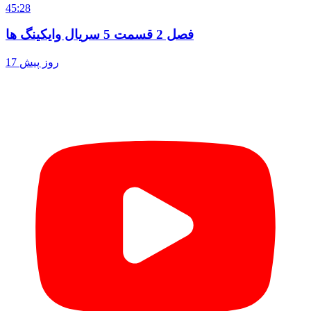
45:28
فصل 2 قسمت 5 سریال وایکینگ ها
17 روز پیش