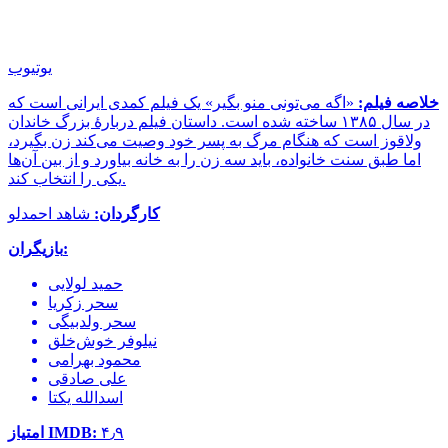
یوتیوب
خلاصه فیلم:
«اگه می‌تونی منو بگیر» یک فیلم کمدی ایرانی است که
در سال ۱۳۸۵ ساخته شده است. داستان فیلم دربارهٔ بزرگ خاندان
ولاقوز است که هنگام مرگ به پسر خود وصیت می‌کند زن بگیرد،
اما طبق سنت خانواده، باید سه زن را به خانه بیاورد و از بین آن‌ها
یکی را انتخاب کند.
کارگردان:
شاهد احمدلو
بازیگران:
حمید لولایی
سحر زکریا
سحر ولدبیگی
نیلوفر خوش‌خلق
محمود بهرامی
علی صادقی
اسدالله یکتا
۴٫۹
امتیاز IMDB: