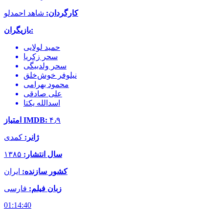
کارگردان:
شاهد احمدلو
بازیگران:
حمید لولایی
سحر زکریا
سحر ولدبیگی
نیلوفر خوش‌خلق
محمود بهرامی
علی صادقی
اسدالله یکتا
۴٫۹
امتیاز IMDB:
ژانر:
کمدی
سال انتشار:
۱۳۸۵
کشور سازنده:
ایران
زبان فیلم:
فارسی
01:14:40