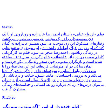
یوتیوب
فیلم «ازدواج غیابی» داستان احمدرضا عابدزاده و رویارویی او با یک
زن موسیقیدان را در یک مجلس عروسی به تصویر می‌کشد.
رفتارهای مشکوک این زن موجب می‌شود همسر عابدزاده به گمان
کند که این دو نفر قبلاً رابطه‌ای داشته‌اند و این موضوع به تنش‌هایی
در زندگی زناشویی احمدرضا منجر می‌شود. فیلم به کارگردانی
کاظم معصومی در ژانر عاشقانه و خانوادگی، در سال 1379 ساخته
شده است و بازیگران محبوبی چون سحر ولدبیگی، نیکو خردمند و
ایمان ساکی در آن هنرنمایی کرده‌اند. این اثر، مخاطبان را با
معضلات روابط انسانی و سوءتفاهم‌ها در زندگی مشترک آشنا
می‌کند و به بررسی احساساتی مانند عشق، خیانت و درد ناشی از
آن می‌پردازد. فیلم مناسب برای بالای 15 سال است و از دیدن آن
می‌توان درس‌های زیادی درباره روابط انسانی و جذابیت‌های زندگی
مشترک گرفت.
01:26:20
فیلم خنده دار ایرانی "اگه میتونی منو بگیر"