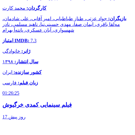
کارگردان:
محمد کارت
بازیگران:
جواد عزتی، طناز طباطبایی، امیر آقایی، علی شادمان،
مه‌لقا باقری، ایمان صفا، مهدی حسینی‌نیا، ناهید مسلمی، نادر
شهسواری، آبان عسکری، پانته‌آ بهرام
7.3
امتیاز IMDB:
ژانر:
خانوادگی
سال انتشار:
۱۳۹۸
کشور سازنده:
ایران
زبان فیلم:
فارسی
01:26:25
فیلم سینمایی کمدی خرگیوش
17 روز پیش