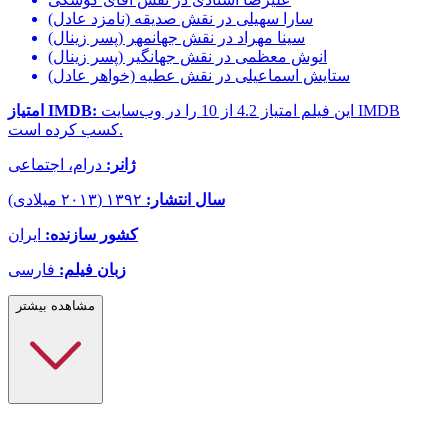
سارا سهیلی در نقش صدیقه (نامزد عادل)
سینا مهراد در نقش جهانمهر (پسر زینال)
انوش معظمی در نقش جهانگیر (پسر زینال)
ستایش اسماعیلی در نقش عطیه (خواهر عادل)
این فیلم امتیاز 4.2 از 10 را در وب‌سایت IMDB
امتیاز IMDB:
کسب کرده است.
ژانر:
درام، اجتماعی
سال انتشار:
۱۳۹۲ (۲۰۱۳ میلادی)
کشور سازنده:
ایران
زبان فیلم:
فارسی
مشاهده بیشتر