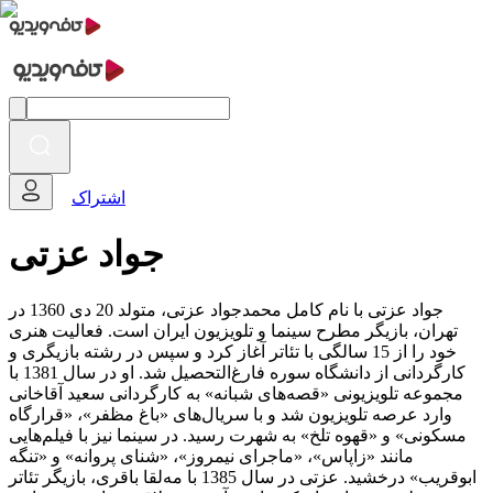
اشتراک
جواد عزتی
جواد عزتی با نام کامل محمدجواد عزتی، متولد 20 دی 1360 در
تهران، بازیگر مطرح سینما و تلویزیون ایران است. فعالیت هنری
خود را از 15 سالگی با تئاتر آغاز کرد و سپس در رشته بازیگری و
کارگردانی از دانشگاه سوره فارغ‌التحصیل شد. او در سال 1381 با
مجموعه تلویزیونی «قصه‌های شبانه» به کارگردانی سعید آقاخانی
وارد عرصه تلویزیون شد و با سریال‌های «باغ مظفر»، «قرارگاه
مسکونی» و «قهوه تلخ» به شهرت رسید. در سینما نیز با فیلم‌هایی
مانند «زاپاس»، «ماجرای نیمروز»، «شنای پروانه» و «تنگه
ابوقریب» درخشید. عزتی در سال 1385 با مه‌لقا باقری، بازیگر تئاتر