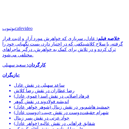
cafevideo
یوتیوب
خلاصه فیلم:
عادل، سربازی که خواهرش مورد آزار و اذیت قرار
گرفته، با سلاح کلاشینکفی که در اختیار دارد، پست نگهبانی خود را
ترک کرده و در تلاش برای کمک به خواهرش، درگیر ماجراهای
مختلفی می‌شود.
کارگردان:
سعید سهیلی
بازیگران:
ساعد سهیلی در نقش عادل
رضا عطاران در نقش رضا کلاش
فرهاد اصلانی در نقش اسد (عموی عادل)
اندیشه فولادوند در نقش گوهر
جمشید هاشم‌پور در نقش زینال (شوهر خواهر عادل)
شهرام حقیقت‌دوست در نقش حبیب (دوست عادل)
جواد عزتی در نقش پسر زینال
شقایق فراهانی در نقش عالیه (خواهر عادل)
علیرضا استادی در نقش آقای کوشکی