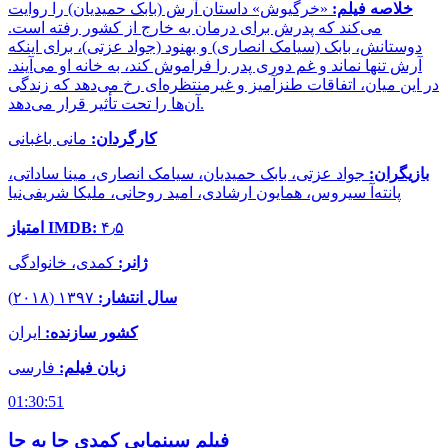
خلاصه فیلم:
«خرگیوش» داستان آرش (بابک حمیدیان) را روایت
می‌کند که پدرش برای درمان به خارج از کشور رفته است.
دوستانش، بابک (سیامک انصاری) و بهنود (جواد عزتی)، برای اینکه
آرش تنها نماند و غم دوری پدر را فراموش کند، به خانه او می‌آیند.
در این میان، اتفاقات طنزآمیز و غیرمنتظره‌ای رخ می‌دهد که زندگی
آن‌ها را تحت تأثیر قرار می‌دهد.
کارگردان:
مانی باغبانی
بازیگران:
جواد عزتی، بابک حمیدیان، سیامک انصاری، مینا ساداتی،
پانته‌آ سیروس، همایون ارشادی، امید روحانی، ملیکا شریفی‌نیا
۴٫۵
امتیاز IMDB:
ژانر:
کمدی، خانوادگی
سال انتشار:
۱۳۹۷ (۲۰۱۸)
کشور سازنده:
ایران
زبان فیلم:
فارسی
01:30:51
فیلم سینمایی کمدی جا به جا