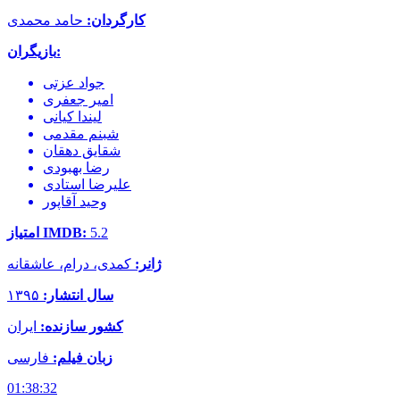
کارگردان:
حامد محمدی
بازیگران:
جواد عزتی
امیر جعفری
لیندا کیانی
شبنم مقدمی
شقایق دهقان
رضا بهبودی
علیرضا استادی
وحید آقاپور
5.2
امتیاز IMDB:
ژانر:
کمدی، درام، عاشقانه
سال انتشار:
۱۳۹۵
کشور سازنده:
ایران
زبان فیلم:
فارسی
01:38:32