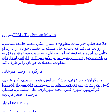
TPM - Top Persian Movies
یوتیوب
خلاصه فیلم: «در مدت معلوم» داستان میثم، معلم جامعه‌شناسی،
را روایت می‌کند که دغدغه حل مشکلات جنسی جوانان را دارد. او
کتابی در این زمینه نوشته، اما به دلیل حساسیت موضوع، موفق به
دریافت مجوز چاپ نمی‌شود. میثم تلاش می‌کند با ارائه راه‌حل‌های
متفاوت، معضلات جوانان را برطرف کند.
کارگردان: وحید امیرخانی
بازیگران: جواد عزتی، ویشکا آسایش، هومن سیدی، اکبر عبدی،
گوهر خیراندیش، مهدی فقیه، علی اوسیوند، طوفان مهردادیان، صبا
گرگین‌پور، شهره قمر، مجید شهریاری، علی سلیمانی، سلمان
فرخنده، اصغر کردبچه
امتیاز IMDB: ۵٫۱
ژانر: اجتماعی، کمدی