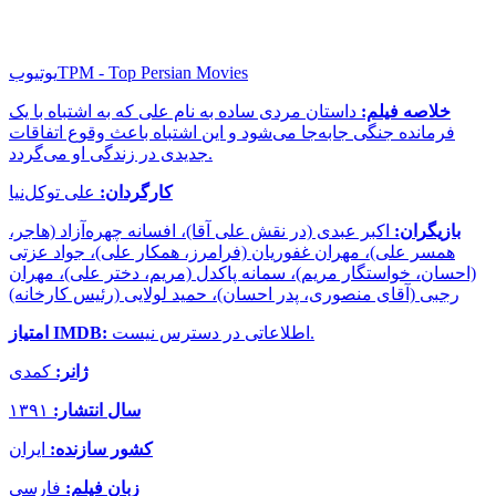
TPM - Top Persian Movies
یوتیوب
خلاصه فیلم:
داستان مردی ساده به نام علی که به اشتباه با یک
فرمانده جنگی جابه‌جا می‌شود و این اشتباه باعث وقوع اتفاقات
جدیدی در زندگی او می‌گردد.
کارگردان:
علی توکل‌نیا
بازیگران:
اکبر عبدی (در نقش علی آقا)، افسانه چهره‌آزاد (هاجر،
همسر علی)، مهران غفوریان (فرامرز، همکار علی)، جواد عزتی
(احسان، خواستگار مریم)، سمانه پاکدل (مریم، دختر علی)، مهران
رجبی (آقای منصوری، پدر احسان)، حمید لولایی (رئیس کارخانه)
اطلاعاتی در دسترس نیست.
امتیاز IMDB:
ژانر:
کمدی
سال انتشار:
۱۳۹۱
کشور سازنده:
ایران
زبان فیلم:
فارسی