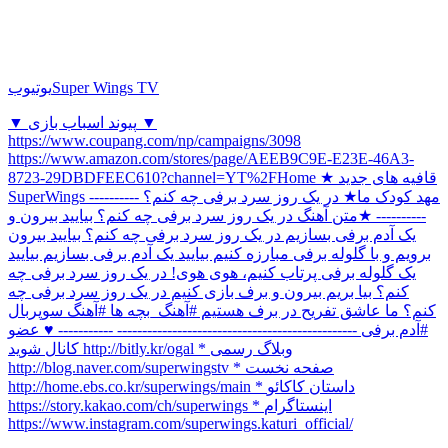
Super Wings TV
یوتیوب
▼ پیوند اسباب بازی ▼
https://www.coupang.com/np/campaigns/3098
https://www.amazon.com/stores/page/AEEB9C9E-E23E-46A3-
8723-29DBDFEEC610?channel=YT%2FHome ★ قافیه های جدید
SuperWings مهد کودک ما★ در یک روز سرد برفی چه کنم؟ ----------
---------- ★متن آهنگ در یک روز سرد برفی چه کنم؟ بیایید بیرون و
یک آدم برفی بسازیم در یک روز سرد برفی چه کنم؟ بیایید بیرون
برویم و با گلوله برفی مبارزه کنیم بیایید یک آدم برفی بسازیم بیایید
یک گلوله برفی پرتاب کنیم، هوی هوی! در یک روز سرد برفی چه
کنم؟ بیا بریم بیرون و برف بازی کنیم در یک روز سرد برفی چه
کنم؟ ما عاشق تفریح ​​در برف هستیم #آهنگ_بچه ها #آهنگ سوپربال
#آدم برفی ------------------------------------------------ ----------- ♥ عضو
کانال شوید http://bitly.kr/ogal * وبلاگ رسمی
http://blog.naver.com/superwingstv * صفحه نخست
http://home.ebs.co.kr/superwings/main * داستان کاکائو
https://story.kakao.com/ch/superwings * اینستاگرام
https://www.instagram.com/superwings.katuri_official/