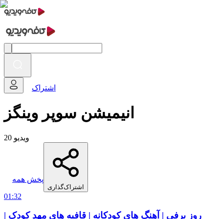
اشتراک
انیمیشن سوپر وینگز
20 ویدیو
پخش همه
اشتراک‌گذاری
01:32
روز برفی | آهنگ های کودکانه | قافیه های مهد کودک |