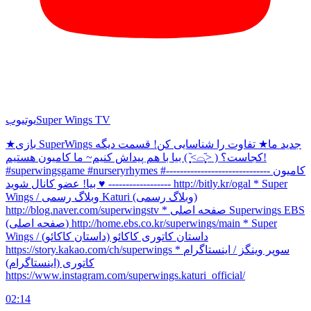
Super Wings TV
یوتیوب
★بازی SuperWings جدید ما★ تفاوت را شناسایی کن! قسمت دیگه
کجاست؟ ( ˃̣̣̥᷄⌓˂̣̣̥᷅ ) بیا با هم پیداش کنیم~ ما کامیون هستیم!
#superwingsgame #nurseryrhymes #کامیون ------------------------------
------------------ ♥ بیا! عضو کانال شوید http://bitly.kr/ogal * Super
Wings / وبلاگ رسمی Katuri (وبلاگ رسمی)
http://blog.naver.com/superwingstv * صفحه اصلی Superwings EBS
(صفحه اصلی) http://home.ebs.co.kr/superwings/main * Super
Wings / داستان کاتوری کاکائو (داستان کاکائو)
https://story.kakao.com/ch/superwings * سوپر وینگز / اینستاگرام
کاتوری (اینستاگرام)
https://www.instagram.com/superwings.katuri_official/
02:14