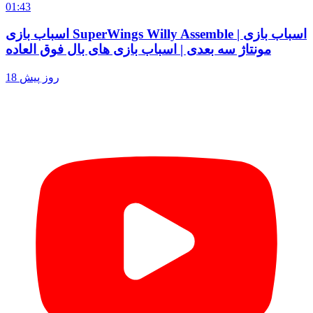
01:43
اسباب بازی SuperWings Willy Assemble | اسباب بازی
مونتاژ سه بعدی | اسباب بازی های بال فوق العاده
18 روز پیش