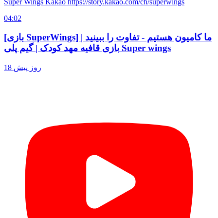
Super Wings Kakao https://story.kakao.com/ch/superwings
04:02
[بازی SuperWings] ما کامیون هستیم - تفاوت را ببینید |
بازی قافیه مهد کودک | گیم پلی Super wings
18 روز پیش