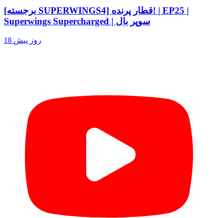
[برجسته SUPERWINGS4] قطار پرنده! | EP25 |
Superwings Supercharged | سوپر بال
18 روز پیش