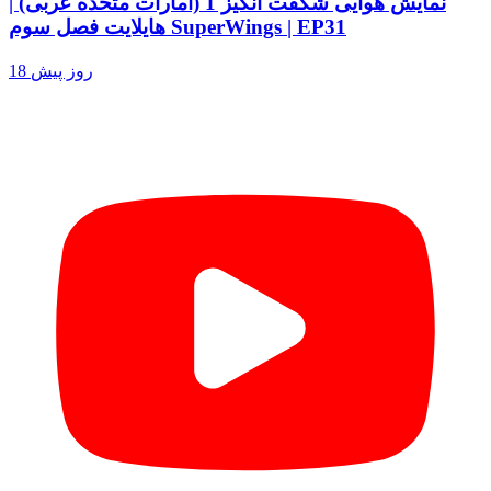
نمایش هوایی شگفت انگیز 1 (امارات متحده عربی) |
هایلایت فصل سوم SuperWings | EP31
18 روز پیش