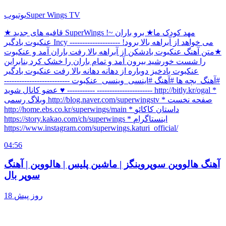
Super Wings TV
یوتیوب
★ قافیه های جدید SuperWings مهد کودک ما★ برو باران ~!
عنکبوت بادگیر Incy می خواهد از آبراهه بالا برود! --------------------
★متن آهنگ عنکبوت بادشکن از آبراهه بالا رفت باران آمد و عنکبوت
را شست خورشید بیرون آمد و تمام باران را خشک کرد بنابراین
عنکبوت بادخیز دوباره از دهانه دهانه بالا رفت عنکبوت بادگیر
#آهنگ_بچه ها #آهنگ #اینسی_وینسی_عنکبوت --------------------------
---------------------- ----------- ♥ عضو کانال شوید http://bitly.kr/ogal *
وبلاگ رسمی http://blog.naver.com/superwingstv * صفحه نخست
http://home.ebs.co.kr/superwings/main * داستان کاکائو
https://story.kakao.com/ch/superwings * اینستاگرام
https://www.instagram.com/superwings.katuri_official/
04:56
آهنگ هالووین سوپروینگز | ماشین پلیس | هالووین | آهنگ
سوپر بال
18 روز پیش