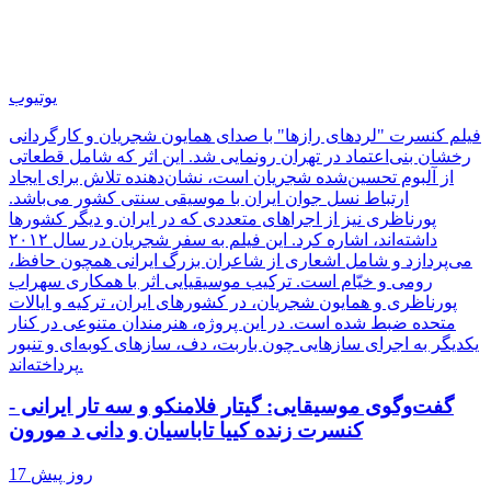
یوتیوب
فیلم کنسرت "لردهای رازها" با صدای همایون شجریان و کارگردانی
رخشان بنی‌اعتماد در تهران رونمایی شد. این اثر که شامل قطعاتی
از آلبوم تحسین‌شده شجریان است، نشان‌دهنده تلاش برای ایجاد
ارتباط نسل جوان ایران با موسیقی سنتی کشور می‌باشد.
پورناظری نیز از اجراهای متعددی که در ایران و دیگر کشورها
داشته‌اند، اشاره کرد. این فیلم به سفر شجریان در سال ۲۰۱۲
می‌پردازد و شامل اشعاری از شاعران بزرگ ایرانی همچون حافظ،
رومی و خیّام است. ترکیب موسیقیایی اثر با همکاری سهراب
پورناظری و همایون شجریان، در کشورهای ایران، ترکیه و ایالات
متحده ضبط شده است. در این پروژه، هنرمندان متنوعی در کنار
یکدیگر به اجرای سازهایی چون باربت، دف، سازهای کوبه‌ای و تنبور
پرداخته‌اند.
گفت‌وگوی موسیقایی: گیتار فلامنکو و سه تار ایرانی -
کنسرت زنده کییا تاباسیان و دانی د مورون
17 روز پیش