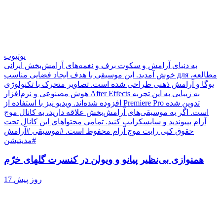
یوتیوب
به دنیای آرامش و سکوت برف و نغمه‌های آرامش‌بخش ایرانی
خوش آمدید. این موسیقی با هدف ایجاد فضایی مناسب для مطالعه،
یوگا و آرامش ذهنی طراحی شده است. تصاویر متحرک با تکنولوژی
هوش مصنوعی و نرم‌افزار After Effects به زیبایی به این تجربه
افزوده شده‌اند. ویدیو نیز با استفاده از Premiere Pro تدوین شده
است. اگر به موسیقی‌های آرامش‌بخش علاقه دارید، به کانال موج
آرام بپیوندید و سابسکرایب کنید. تمامی محتواهای این کانال تحت
حقوق کپی رایت موج آرام محفوظ است. #موسیقی #آرامش
#مدیتیشن
همنوازی بی‌نظیر پیانو و ویولن در کنسرت گلهای خرّم
17 روز پیش