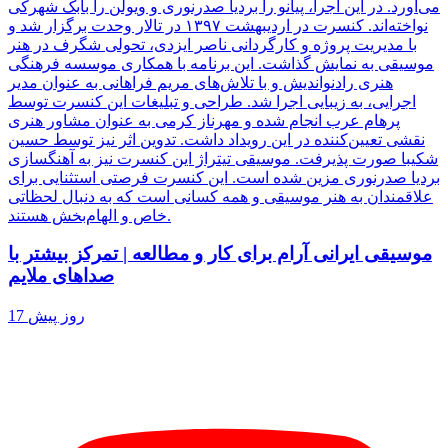
می‌آورد. در این اجرا، پیانو را بردیا صدرنوری و ویولن را بابک شهرکی
نواخته‌اند. کنسرت در اردیبهشت ۱۳۹۷ در تالار وحدت برگزار شد و
با مدیریت پروژه و کارگردانی ناصر ایزدی، تحولی شگرف در هنر
موسیقی به نمایش گذاشت. این برنامه با همکاری موسسه فرهنگی
هنری رادنواندیش و با تلاش‌های مریم فراهانی به عنوان مدیر
اجرایی، به زیبایی اجرا شد. طراحی و تبلیغات این کنسرت توسط
پرهام عرب انجام شده و مهرناز کرمی به عنوان مشاور هنری
نقشی تعیین‌کننده در این رویداد داشت. تدوین اثر نیز توسط حسین
شکیبا صورت پذیرفت. موسیقی تیتراژ این کنسرت نیز به آهنگسازی
بردیا صدرنوری مزین شده است. این کنسرت فرصتی استثنایی برای
علاقمندان به هنر موسیقی و همه کسانی است که به دنبال لحظاتی
خاص و الهام‌بخش هستند.
موسیقی ایرانی آرام برای کار و مطالعه | تمرکز بیشتر با
صداهای ملایم
17 روز پیش