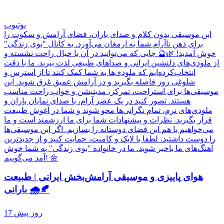
یوتیوب
این موسیقی بدون کلام و صدای باران، فضای آرامش و سکوت را
برای ذهن ناآرام شما به ارمغان می‌آورد. به کانال "بوی زندگی"
خوش آمدید! 🌿🔮 جایی که می‌توانید در آن با خیال راحت نشسته و
از ملودی‌های دلنشین ایرانی و صداهای طبیعی لذت ببرید. ما با دقت
انتخاب‌کرده‌ایم که ملودی‌ها به شما کمک کنند تا از استرس و
شلوغی روز فاصله بگیرید و در آرامش عمیق غرق شوید. این
موسیقی‌ها برای استراحت، تمرکز، مدیتیشن و خواب راحت مناسب
هستند. تصور کنید در یک عصر آرام، با صدای نمایان باران و
ملودی‌های نرم، تمام نگرانی‌ها محو شوند و شما در آغوش طبیعت
قرار بگیرید. نظرات و پیشنهادات شما برای ما ارزشمند است و ما
می‌خواهیم با هم این فضای دوستانه را بسازیم. اگر این موسیقی‌ها
را دوست داشتید، لطفا با لایک و کامنت، حمایت کنید و از جدیدترین
آهنگ‌های ما باخبر شوید. ما در خانواده "بوی زندگی" به شما خوش
آمد می‌گوییم! 🌼
هوای پاییزی و موسیقی آرامش‌بخش ایرانی | طبیعت
بارانی 🌧️🍂
17 روز پیش