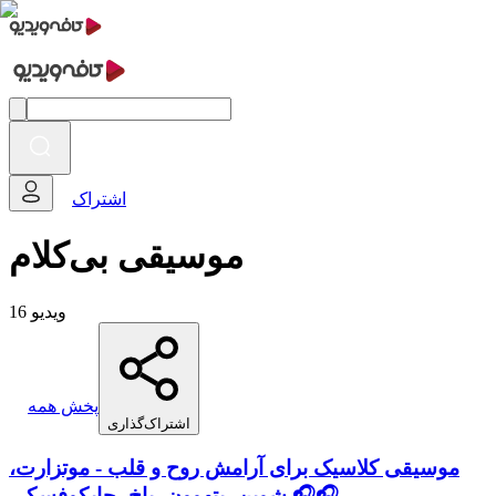
اشتراک
موسیقی بی‌کلام
16 ویدیو
پخش همه
اشتراک‌گذاری
موسیقی کلاسیک برای آرامش روح و قلب - موتزارت،
شوپن، بتهوون، باخ، چایکوفسکی 🎧🎧